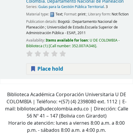
Colombia. Departamento Nacional de Planeación
Series:
Guías para la Gestión Pública Territorial
. 3
Material type:
Text
; Format:
print
; Literary form:
Not fiction
Publication details:
Bogotá :
Departamento Nacional de
Planeación ; Universidad de Estado.Escuela Superior de
Administración Pública - ESAP.,
2011
Availability:
Items available for loan:
U DE COLOMBIA -
Biblioteca
(1)
Call number:
352.007/A346
.
Place hold
Pages
Biblioteca Académica Corporación Universitaria U DE
COLOMBIA | Teléfono: +(57) (4) 2398080 ext. 1112 | E-
mail: biblioteca@udecolombia.edu.co | Dirección: Calle
56 Nº 41 – 147 (Bolivia con Girardot)
Horario de atención: lunes a viernes 8:00 a.m. a 8:00
p.m. - sábados 8:00 a.m. a 4:00 p.m.