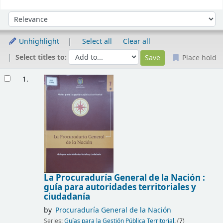
Sort
Sort by:
Unhighlight
Select all
Clear all
Select titles to:
Place hold
Results
1.
La Procuraduría General de la Nación :
guía para autoridades territoriales y
ciudadanía
by
Procuraduría General de la Nación
Series:
Guías para la Gestión Pública Territorial
. (7)