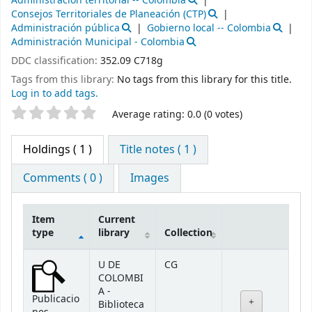
Administración territorial -- Colombia
Consejos Territoriales de Planeación (CTP)
Administración pública
Gobierno local -- Colombia
Administración Municipal - Colombia
DDC classification:
352.09 C718g
Tags from this library:
No tags from this library for this title.
Log in to add tags.
Star ratings
Average rating: 0.0 (0 votes)
Holdings
( 1 )
Title notes ( 1 )
Comments ( 0 )
Images
Item
Current
type
library
Collection
Holdings
U DE
CG
COLOMBI
A -
Publicacio
Biblioteca