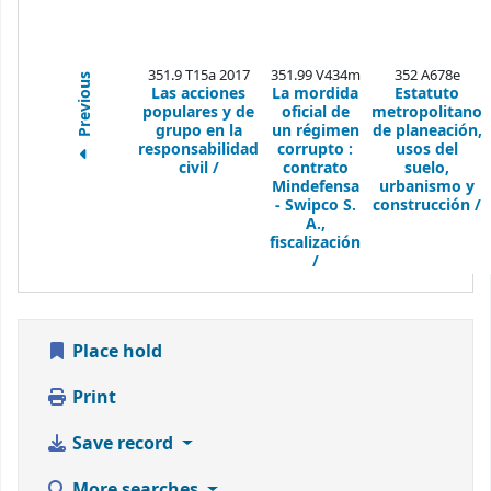
351.9 T15a 2017
351.99 V434m
352 A678e
Previous
Las acciones
La mordida
Estatuto
populares y de
oficial de
metropolitano
grupo en la
un régimen
de planeación,
responsabilidad
corrupto :
usos del
civil /
contrato
suelo,
Mindefensa
urbanismo y
- Swipco S.
construcción /
A.,
fiscalización
/
Place hold
Print
Save record
More searches