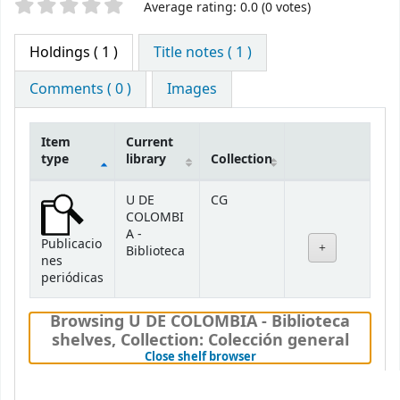
Star ratings
Average rating: 0.0 (0 votes)
Holdings
( 1 )
Title notes ( 1 )
Comments ( 0 )
Images
Item
Current
type
library
Collection
Holdings
U DE
CG
COLOMBI
A -
Publicacio
Biblioteca
nes
periódicas
Browsing U DE COLOMBIA - Biblioteca
shelves
,
Collection: Colección general
(Hides shelf browser)
Close shelf browser