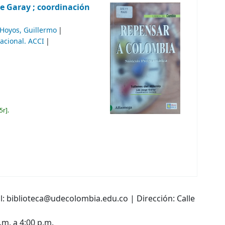
ge Garay ; coordinación
Hoyos, Guillermo
acional. ACCI
5r
.
l: biblioteca@udecolombia.edu.co | Dirección: Calle
.m. a 4:00 p.m.