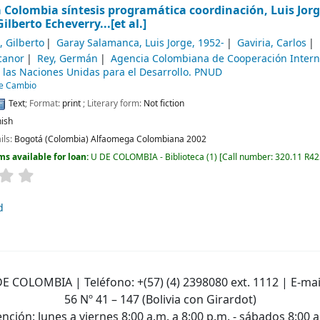
 Colombia síntesis programática
coordinación, Luis Jor
ilberto Echeverry...[et al.]
, Gilberto
Garay Salamanca, Luis Jorge
, 1952-
Gaviria, Carlos
canor
Rey, Germán
Agencia Colombiana de Cooperación Intern
las Naciones Unidas para el Desarrollo. PNUD
de Cambio
Text
; Format:
print
; Literary form:
Not fiction
ish
ils:
Bogotá (Colombia)
Alfaomega Colombiana
2002
ms available for loan:
U DE COLOMBIA - Biblioteca
(1)
Call number:
320.11 R42
d
E COLOMBIA | Teléfono: +(57) (4) 2398080 ext. 1112 | E-mai
56 Nº 41 – 147 (Bolivia con Girardot)
nción: lunes a viernes 8:00 a.m. a 8:00 p.m. - sábados 8:00 a