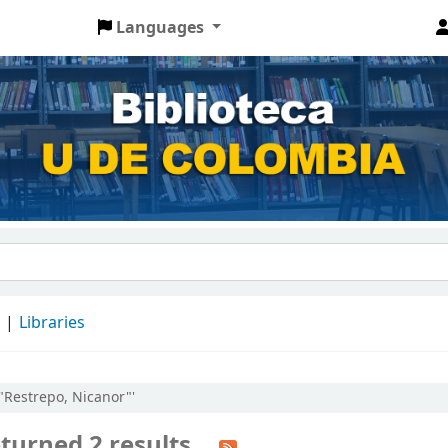
Languages
d
Libraries
:"Restrepo, Nicanor"'
turned 2 results.