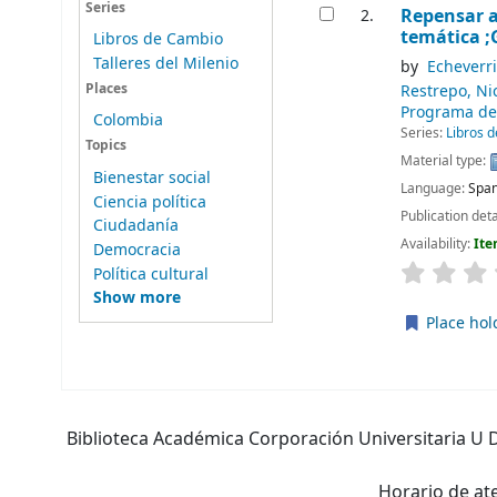
Series
Repensar a
2.
temática ;G
Libros de Cambio
Talleres del Milenio
by
Echeverri
Places
Restrepo, Ni
Programa de 
Colombia
Series:
Libros 
Topics
Material type:
Bienestar social
Language:
Span
Ciencia política
Publication deta
Ciudadanía
Availability:
Ite
Democracia
Política cultural
Show more
Place hol
Pages
Biblioteca Académica Corporación Universitaria U D
Horario de ate