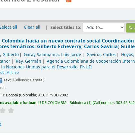
Select all
Clear all
Select titles to:
 Colombia hacia un nuevo contrato social
Coordinación 
res temáticos: Gilberto Echeverry; Carlos Gaviria; Guille
, Gilberto
Garay Salamanca, Luis Jorge
Gaviria, Carlos
Hoyos,
canor
Rey, Germán
Agencia Colombiana de Cooperación Intern
la Naciones Unidas para el Desarrollo. PNUD
 del Milenio
Text
; Audience:
General;
ish
ils:
Bogotá (Colombia)
ACCI; PNUD
2002
ms available for loan:
U DE COLOMBIA - Biblioteca
(1)
Call number:
303.42 R42
d