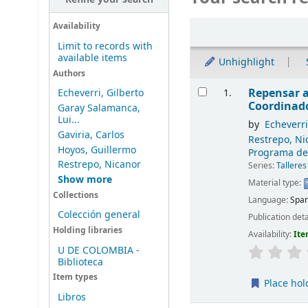
Sort
Availability
Limit to records with
available items
Unhighlight
Authors
Results
Repensar a
1.
Echeverri, Gilberto
Coordinado
Garay Salamanca,
Lui...
by
Echeverri
Gaviria, Carlos
Restrepo, Ni
Hoyos, Guillermo
Programa de 
Restrepo, Nicanor
Series:
Talleres
Show more
Material type:
Collections
Language:
Span
Colección general
Publication deta
Holding libraries
Availability:
Ite
U DE COLOMBIA -
Biblioteca
Item types
Place hol
Libros