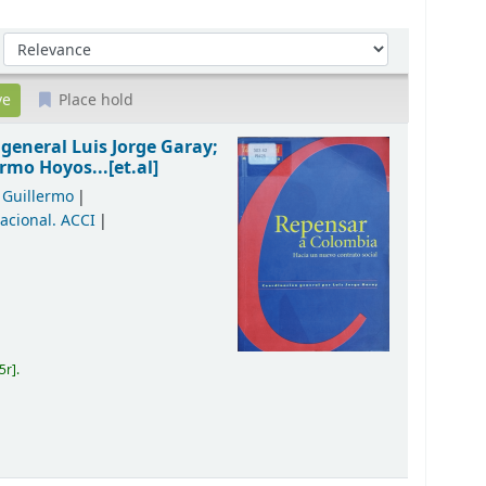
Sort by:
Place hold
general Luis Jorge Garay;
rmo Hoyos...[et.al]
 Guillermo
acional. ACCI
5r
.