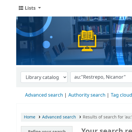
Lists
Advanced search
Authority search
Tag clou
Home
Advanced search
Results of search for 'au
Your search re
Refine your search