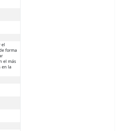
 el
 de forma
ar
on el más
 en la