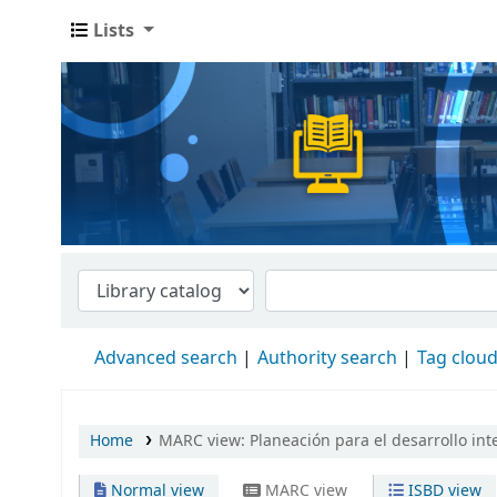
Lists
Advanced search
Authority search
Tag clou
Home
MARC view: Planeación para el desarrollo integ
Normal view
MARC view
ISBD view