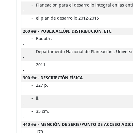
-
Planeación para el desarrollo integral en las enti
-
-
el plan de desarrollo 2012-2015
-
260 ## - PUBLICACIÓN, DISTRIBUCIÓN, ETC.
-
Bogotá :
-
-
Departamento Nacional de Planeación ; Universid
-
-
2011
-
300 ## - DESCRIPCIÓN FÍSICA
-
227 p.
-
-
il.
-
-
35 cm.
-
440 ## - MENCIÓN DE SERIE/PUNTO DE ACCESO ADIC
-
179