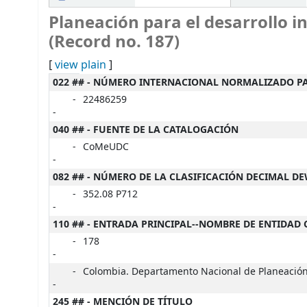
Planeación para el desarrollo in
(Record no. 187)
[
view plain
]
MARC details
022 ## - NÚMERO INTERNACIONAL NORMALIZADO P
-
22486259
-
040 ## - FUENTE DE LA CATALOGACIÓN
-
CoMeUDC
-
082 ## - NÚMERO DE LA CLASIFICACIÓN DECIMAL D
-
352.08 P712
-
110 ## - ENTRADA PRINCIPAL--NOMBRE DE ENTIDAD
-
178
-
-
Colombia. Departamento Nacional de Planeació
-
245 ## - MENCIÓN DE TÍTULO