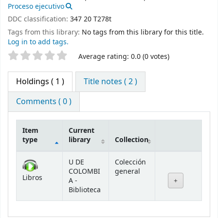
Proceso ejecutivo
DDC classification:
347 20 T278t
Tags from this library:
No tags from this library for this title.
Log in to add tags.
Star ratings
Average rating: 0.0 (0 votes)
Holdings
( 1 )
Title notes ( 2 )
Comments ( 0 )
Item
Current
type
library
Collection
Holdings
U DE
Colección
COLOMBI
general
Libros
A -
Biblioteca