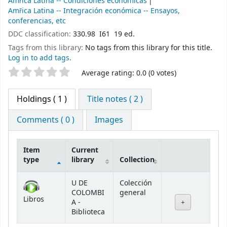
Amřica Latina -- Condiciones económicas
Amřica Latina -- Integración económica -- Ensayos,
conferencias, etc
DDC classification:
330.98 I61 19 ed.
Tags from this library:
No tags from this library for this title.
Log in to add tags.
Star ratings
Average rating: 0.0 (0 votes)
Holdings
( 1 )
Title notes ( 2 )
Comments ( 0 )
Images
Item
Current
type
library
Collection
Holdings
U DE
Colección
COLOMBI
general
Libros
A -
Biblioteca