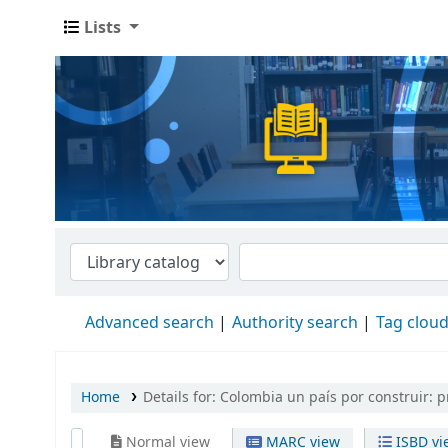
Lists
Advanced search
Authority search
Tag clou
Home
Details for:
Colombia un país por construir:
p
Normal view
MARC view
ISBD vi