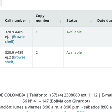
Copy
Call number
number
Status
Date du
320.9 A489
1
Available
ej.1 (
Browse
(Opens below)
shelf
)
320.9 A489
2
Available
ej.2 (
Browse
(Opens below)
shelf
)
E COLOMBIA | Teléfono: +(57) (4) 2398080 ext. 1112 | E-mai
56 Nº 41 – 147 (Bolivia con Girardot)
nción: lunes a viernes 8:00 a.m. a 8:00 p.m. - sábados 8:00 a