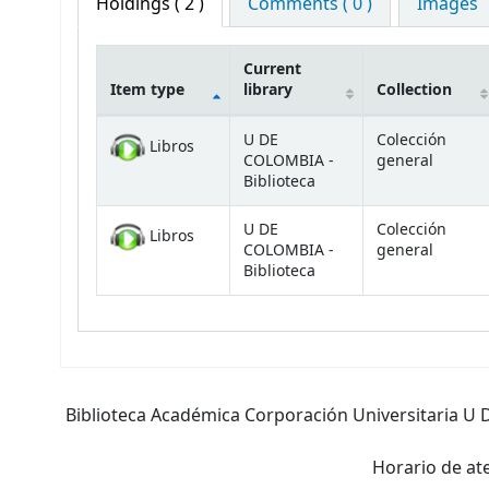
Holdings
( 2 )
Comments ( 0 )
Images
Current
Item type
library
Collection
Holdings
U DE
Colección
Libros
COLOMBIA -
general
Biblioteca
U DE
Colección
Libros
COLOMBIA -
general
Biblioteca
Biblioteca Académica Corporación Universitaria U D
Horario de ate