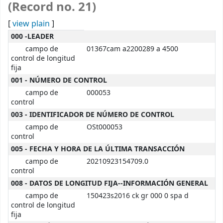
(Record no. 21)
[
view plain
]
MARC details
000 -LEADER
campo de
01367cam a2200289 a 4500
control de longitud
fija
001 - NÚMERO DE CONTROL
campo de
000053
control
003 - IDENTIFICADOR DE NÚMERO DE CONTROL
campo de
OSt000053
control
005 - FECHA Y HORA DE LA ÚLTIMA TRANSACCIÓN
campo de
20210923154709.0
control
008 - DATOS DE LONGITUD FIJA--INFORMACIÓN GENERAL
campo de
150423s2016 ck gr 000 0 spa d
control de longitud
fija