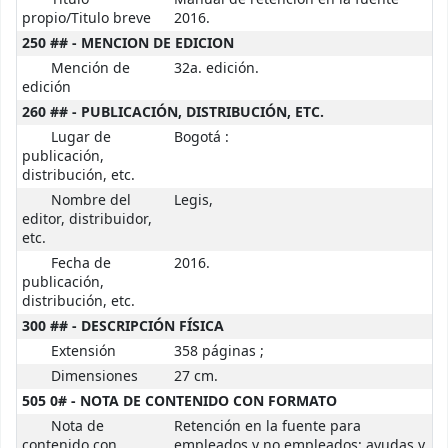
propio/Titulo breve
2016.
250 ## - MENCION DE EDICION
Mención de
32a. edición.
edición
260 ## - PUBLICACIÓN, DISTRIBUCIÓN, ETC.
Lugar de
Bogotá :
publicación,
distribución, etc.
Nombre del
Legis,
editor, distribuidor,
etc.
Fecha de
2016.
publicación,
distribución, etc.
300 ## - DESCRIPCIÓN FÍSICA
Extensión
358 páginas ;
Dimensiones
27 cm.
505 0# - NOTA DE CONTENIDO CON FORMATO
Nota de
Retención en la fuente para
contenido con
empleados y no empleados: ayudas y