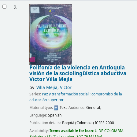
9.
Polifonía de la violencia en Antioquia
visión de la sociolingüística abductiva
Victor Villa Mejía
by
Villa Mejia, Victor
Series:
Paz y transformación social : compromiso de la
educación superiror
Material type:
Text
; Audience:
General;
Language:
Spanish
Publication details:
Bogotá (Colombia)
ICFES
2000
Availability:
Items available for loan:
U DE COLOMBIA -
Biblioteca
(1)
Call number:
307.76 M516p
.