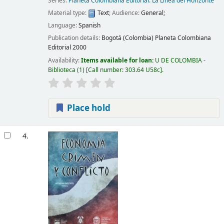
Series:
Planeta Colombiana Editorial. La Línea del Horizonte
Material type:
Text
; Audience:
General;
Language:
Spanish
Publication details:
Bogotá (Colombia)
Planeta Colombiana
Editorial
2000
Availability:
Items available for loan:
U DE COLOMBIA -
Biblioteca
(1)
Call number:
303.64 U58c
.
Place hold
4.