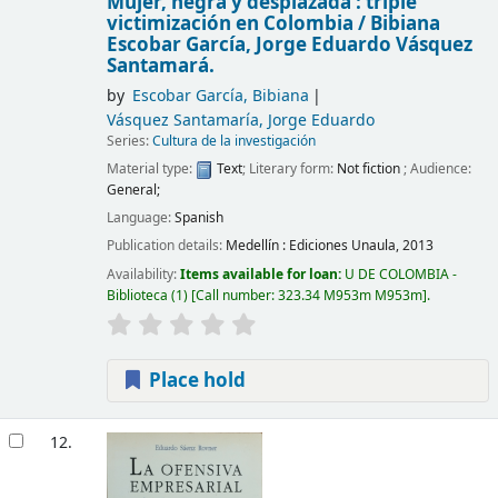
Mujer, negra y desplazada : triple
victimización en Colombia /
Bibiana
Escobar García, Jorge Eduardo Vásquez
Santamará.
by
Escobar García, Bibiana
Vásquez Santamaría, Jorge Eduardo
Series:
Cultura de la investigación
Material type:
Text
; Literary form:
Not fiction
; Audience:
General;
Language:
Spanish
Publication details:
Medellín :
Ediciones Unaula,
2013
Availability:
Items available for loan:
U DE COLOMBIA -
Biblioteca
(1)
Call number:
323.34 M953m M953m
.
Place hold
12.