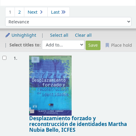
Sort
1
2
Next
Last
Sort by:
Unhighlight
Select all
Clear all
Select titles to:
Place hold
Results
1.
Desplazamiento forzado y
reconstrucción de identidades
Martha
Nubia Bello, ICFES