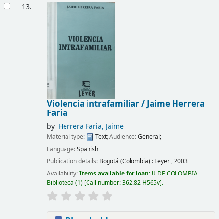
13.
Violencia intrafamiliar /
Jaime Herrera
Faria
by
Herrera Faria, Jaime
Material type:
Text
; Audience:
General;
Language:
Spanish
Publication details:
Bogotá (Colombia) :
Leyer ,
2003
Availability:
Items available for loan:
U DE COLOMBIA -
Biblioteca
(1)
Call number:
362.82 H565v
.