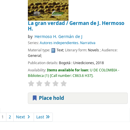
La gran verdad /
German de J. Hermoso
H.
by
Hermoso H. Germán de J
Series:
Autores independientes. Narrativa
Material type:
Text
; Literary form:
Novels
; Audience:
General;
Publication details:
Bogotá :
Uniediciones,
2018
Availability:
Items available for loan:
U DE COLOMBIA -
Biblioteca
(1)
Call number:
C863.6 H37
.
Place hold
Pages
1
2
Next
Last