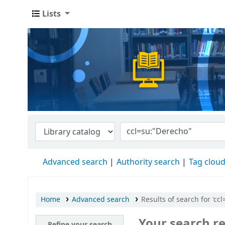
Lists
Advanced search
Authority search
Tag clou
Home
Advanced search
Results of search for 'cc
Your search re
Refine your search