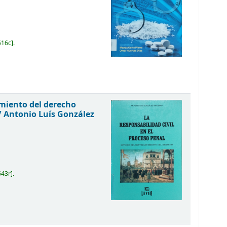
616c
.
cimiento del derecho
/
Antonio Luís González
643r
.