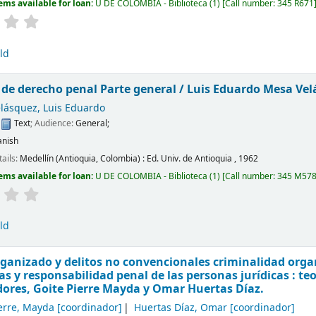
ems available for loan:
U DE COLOMBIA - Biblioteca
(1)
Call number:
345 R671
ld
 de derecho penal Parte general /
Luis Eduardo Mesa Vel
lásquez, Luis Eduardo
:
Text
; Audience:
General;
anish
tails:
Medellín (Antioquia, Colombia) :
Ed. Univ. de Antioquia ,
1962
ems available for loan:
U DE COLOMBIA - Biblioteca
(1)
Call number:
345 M57
ld
ganizado y delitos no convencionales criminalidad orga
s y responsabilidad penal de las personas jurídicas : teo
ores, Goite Pierre Mayda y Omar Huertas Díaz.
ierre, Mayda
[coordinador]
Huertas Díaz, Omar
[coordinador]