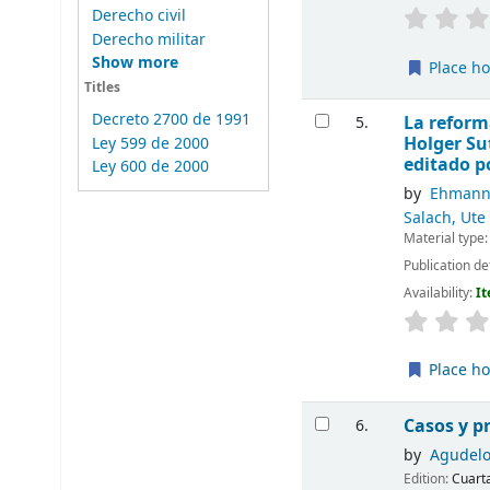
Derecho civil
Derecho militar
Show more
Place ho
Titles
Decreto 2700 de 1991
La reform
5.
Holger Su
Ley 599 de 2000
editado p
Ley 600 de 2000
by
Ehmann,
Salach, Ute
Material type
Publication de
Availability:
It
Place ho
Casos y p
6.
by
Agudelo
Edition:
Cuarta