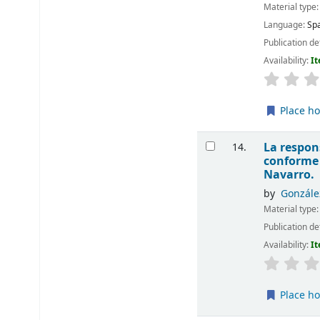
Material type
Language:
Sp
Publication de
Availability:
It
Place ho
La respon
14.
conforme 
Navarro.
by
Gonzále
Material type
Publication de
Availability:
It
Place ho