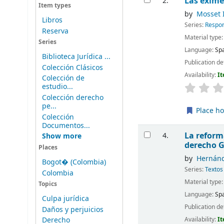
Las exime
2.
Item types
by
Mosset I
Libros
Series:
Respon
Reserva
Material type
Series
Language:
Sp
Biblioteca Jurídica ...
Publication de
Colección Clásicos
Availability:
It
Colección de
estudio...
Colección derecho
pe...
Place ho
Colección
Documentos...
La reform
4.
Show more
derecho
G
Places
by
Hernánde
Bogot� (Colombia)
Series:
Textos
Colombia
Material type
Topics
Language:
Sp
Culpa jurídica
Publication de
Daños y perjuicios
Derecho
Availability:
It