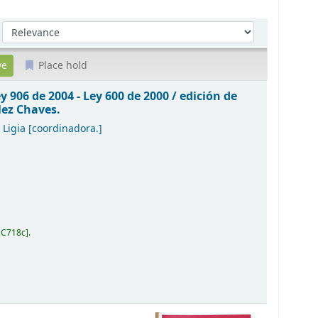
Sort by:
Place hold
y 906 de 2004 - Ley 600 de 2000 /
edición de
lez Chaves.
 Ligia
[coordinadora.]
 C718c
.