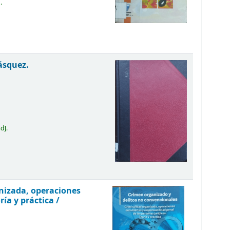
.
ásquez.
8d
.
nizada, operaciones
ría y práctica /