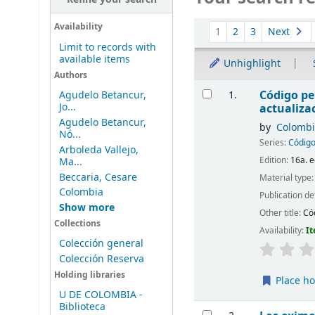
Sort
Availability
1
2
3
Next
Limit to records with
available items
Unhighlight
Authors
Results
Código pe
1.
Agudelo Betancur,
Jo...
actualiza
Agudelo Betancur,
by
Colombi
Nó...
Series:
Código
Arboleda Vallejo,
Edition:
16a. e
Ma...
Beccaria, Cesare
Material type
Colombia
Publication de
Show more
Other title:
Có
Collections
Availability:
It
Colección general
Colección Reserva
Holding libraries
Place ho
U DE COLOMBIA -
Biblioteca