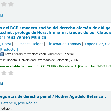
ld
a del BGB : modernización del derecho alemán de obliga
tschet ; prólogo de Horst Ehmann ; traducido por Claudia
or Franz Vahlen Munich.
 Horst
Sutschet, Holger
Finkenauer, Thomas
López Díaz, Cla
[traductor]
:
Text
; Literary form:
Not fiction
; Audience:
General;
tails:
Bogotá :
Universidad Externado de Colombia ,
2006
ems available for loan:
U DE COLOMBIA - Biblioteca
(1)
Call number:
340.2 E33
ld
reguntas de derecho penal /
Nódier Agudelo Betancur.
 Betancur, José Nódier
 edición.