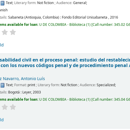
:
Text
; Literary form:
Not fiction
; Audience:
General;
anish
tails:
Sabaneta (Antioquia, Colombia) :
Fondo Editorial Unisabaneta ,
2016
ems available for loan:
U DE COLOMBIA - Biblioteca
(1)
Call number:
345.02 G
ld
sabilidad civil en el proceso penal: estudio del restable
con los nuevos códigos penal y de procedimiento penal 
z Navarro, Antonio Luís
:
Text
; Format:
print
; Literary form:
Not fiction
; Audience:
Specialized;
tails:
Bogotá :
Leyer,
2003
ems available for loan:
U DE COLOMBIA - Biblioteca
(1)
Call number:
345.04 G
ld