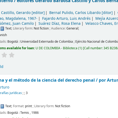
nterno /
editores Gerardo Barbosa Castillo y Carlos Bern
Castillo, Gerardo
[editor]
Bernal Pulido, Carlos Libardo
[ditor]
ao, Magdalena
, 1967-
Fajardo Arturo, Luis Andrés
Mejía Azuero
Gómez, Juan Camilo
Suárez Díaz, Rosa Elena
Velasco Chaves, E
:
Text
; Literary form:
Not fiction
; Audience:
General;
anish
tails:
Bogotá :
Universidad Externado de Colombia ; Ejército Nacional de Colombi
ems available for loan:
U DE COLOMBIA - Biblioteca
(1)
Call number:
345 B238
ld
ma y el método de la ciencia del derecho penal
/ por Artu
rturo
afías jurídicas
; ; 3
:
Text
; Format:
print
; Literary form:
Not fiction
tails:
Bogotá :
Temis ,
1986