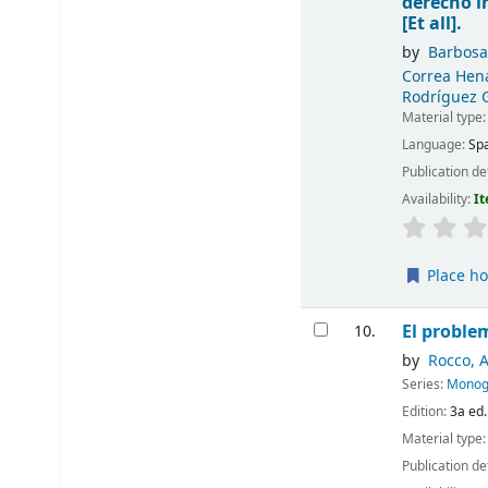
derecho i
[Et all].
by
Barbosa 
Correa Hen
Rodríguez 
Material type
Language:
Sp
Publication de
Availability:
It
Place ho
El proble
10.
by
Rocco, A
Series:
Monogr
Edition:
3a ed.
Material type
Publication de