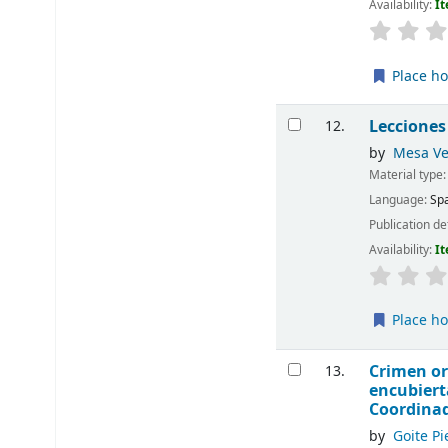
Availability:
It
Place ho
Lecciones
12.
by
Mesa Ve
Material type
Language:
Sp
Publication de
Availability:
It
Place ho
Crimen or
13.
encubierta
Coordinad
by
Goite P