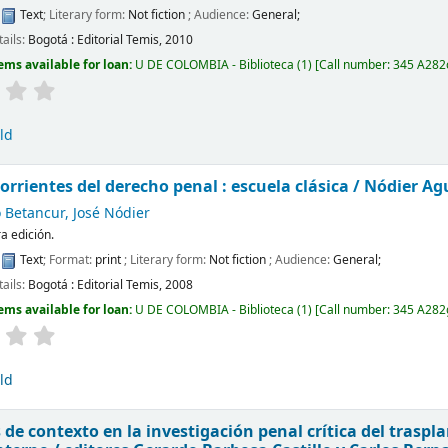
:
Text
; Literary form:
Not fiction
; Audience:
General;
tails:
Bogotá :
Editorial Temis,
2010
ems available for loan:
U DE COLOMBIA - Biblioteca
(1)
Call number:
345 A282
ld
orrientes del derecho penal : escuela clásica /
Nódier Ag
 Betancur, José Nódier
a edición.
:
Text
; Format:
print
; Literary form:
Not fiction
; Audience:
General;
tails:
Bogotá :
Editorial Temis,
2008
ems available for loan:
U DE COLOMBIA - Biblioteca
(1)
Call number:
345 A282
ld
s de contexto en la investigación penal crítica del traspl