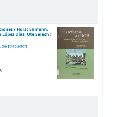
ciones /
Horst Ehmann,
 López Díaz, Ute Salach ;
udia
[traductor]
r
.