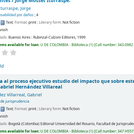
ntes /
Jorge Mosset Iturraspe.
turraspe, Jorge
sabilidad por daños
; 4
:
Text
; Format:
print
; Literary form:
Not fiction
anish
tails:
Buenos Aires :
Rubinzal-Culzoni Editores,
1999
ems available for loan:
U DE COLOMBIA - Biblioteca
(1)
Call number:
343.0982
ld
a al proceso ejecutivo estudio del impacto que sobre este
abriel Hernández Villareal
z Villarreal, Gabriel
 de jurisprudencia
:
Text
; Format:
print
; Literary form:
Not fiction
anish
tails:
Bogotá (Colombia)
Editorial Universidad del Rosario, Facultad de Jurisprude
ems available for loan:
U DE COLOMBIA - Biblioteca
(1)
Call number:
347 H557