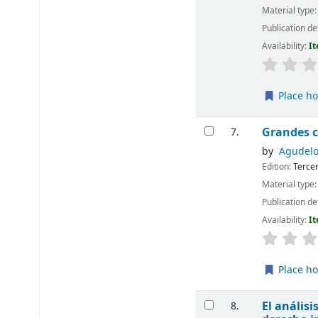
Material type
Publication de
Availability:
It
Place ho
Grandes c
7.
by
Agudelo
Edition:
Tercer
Material type
Publication de
Availability:
It
Place ho
El análisi
8.