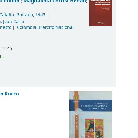
al Pulido ; Magdalena Correa Henao;
Cataño, Gonzalo
, 1945-
, Jean Carlo
rnesto
Colombia. Ejército Nacional
a,
2015
a
.
ro Rocco