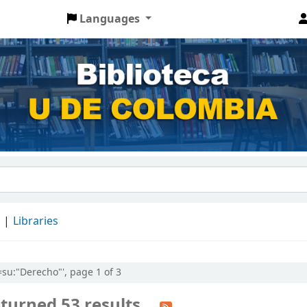
Languages
d
Libraries
l=su:"Derecho"', page 1 of 3
turned 53 results.