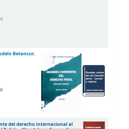
c
.
udelo Betancur.
g
.
ante del derecho internacional al