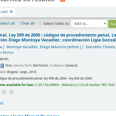
Last
Select all
Clear all
Select titles to:
nal, Ley 599 de 2000 : códigos de procedimiento penal, Le
ción Diego Montoya Vacadíez ; coordinación Ligia Gonzá
a
Montoya Vacadíez, Diego Mauricio
[editor.]
González Chaves,
s Básicos
dición.
:
Text
; Literary form:
Not fiction
; Audience:
General;
tails:
Bogotá :
Legis,
2016
digos de procedimiento penal, ley 906 de 2004 - ley 600 de 2000.
ems available for loan:
U DE COLOMBIA - Biblioteca
(1)
Call number:
RES 343C
ld