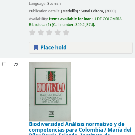
Language:
Spanish
Publication details:
[Medellín] :
Senal Editora,
[2000]
Availability:
Items available for loan:
U DE COLOMBIA -
Biblioteca
(1)
Call number:
349.2 J37d
.
Place hold
72.
Biodiversidad Análisis normativo y de
competencias para Colombia /
María del