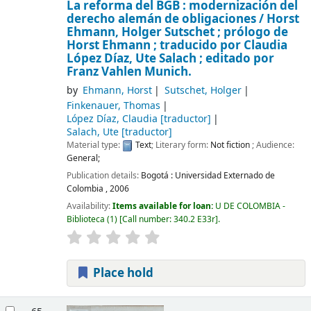
La reforma del BGB : modernización del
derecho alemán de obligaciones /
Horst
Ehmann, Holger Sutschet ; prólogo de
Horst Ehmann ; traducido por Claudia
López Díaz, Ute Salach ; editado por
Franz Vahlen Munich.
by
Ehmann, Horst
Sutschet, Holger
Finkenauer, Thomas
López Díaz, Claudia
[traductor]
Salach, Ute
[traductor]
Material type:
Text
; Literary form:
Not fiction
; Audience:
General;
Publication details:
Bogotá :
Universidad Externado de
Colombia ,
2006
Availability:
Items available for loan:
U DE COLOMBIA -
Biblioteca
(1)
Call number:
340.2 E33r
.
Place hold