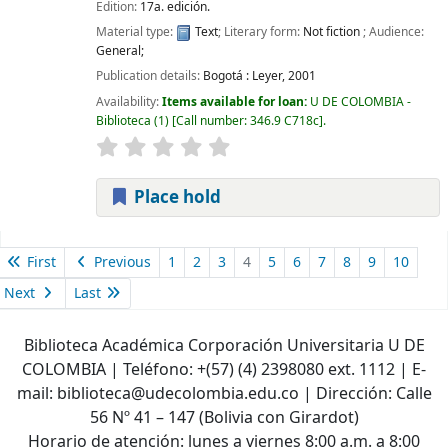
Edition:
17a. edición.
Material type:
Text
; Literary form:
Not fiction
; Audience:
General;
Publication details:
Bogotá :
Leyer,
2001
Availability:
Items available for loan:
U DE COLOMBIA -
Biblioteca
(1)
Call number:
346.9 C718c
.
Place hold
Pages
First
Previous
1
2
3
4
5
6
7
8
9
10
Next
Last
Biblioteca Académica Corporación Universitaria U DE
COLOMBIA | Teléfono: +(57) (4) 2398080 ext. 1112 | E-
mail: biblioteca@udecolombia.edu.co | Dirección: Calle
56 Nº 41 – 147 (Bolivia con Girardot)
Horario de atención: lunes a viernes 8:00 a.m. a 8:00