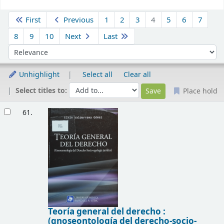
Sort
First
Previous
1
2
3
4
5
6
7
8
9
10
Next
Last
Sort by:
Unhighlight
Select all
Clear all
Select titles to:
Place hold
Results
61.
Teoría general del derecho :
(gnoseontología del derecho-socio-