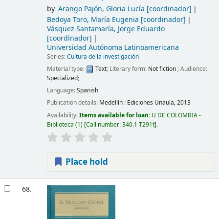
by
Arango Pajón, Gloria Lucía
[coordinador]
Bedoya Toro, María Eugenia
[coordinador]
Vásquez Santamaría, Jorge Eduardo
[coordinador]
Universidad Autónoma Latinoamericana
Series:
Cultura de la investigación
Material type:
Text
; Literary form:
Not fiction
; Audience:
Specialized;
Language:
Spanish
Publication details:
Medellín :
Ediciones Unaula,
2013
Availability:
Items available for loan:
U DE COLOMBIA -
Biblioteca
(1)
Call number:
340.1 T291t
.
Place hold
68.