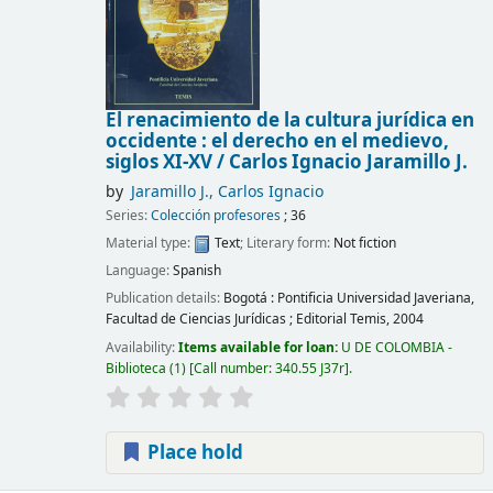
El renacimiento de la cultura jurídica en
occidente : el derecho en el medievo,
siglos XI-XV /
Carlos Ignacio Jaramillo J.
by
Jaramillo J., Carlos Ignacio
Series:
Colección profesores
; 36
Material type:
Text
; Literary form:
Not fiction
Language:
Spanish
Publication details:
Bogotá :
Pontificia Universidad Javeriana,
Facultad de Ciencias Jurídicas ; Editorial Temis,
2004
Availability:
Items available for loan:
U DE COLOMBIA -
Biblioteca
(1)
Call number:
340.55 J37r
.
Place hold