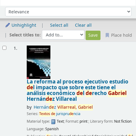
Sort
Sort by:
Unhighlight
Select all
Clear all
Select titles to:
Place hold
Results
1.
La reforma al proceso ejecutivo estudio
de
l impacto que sobre este tiene el
análisis económico
de
l
de
recho
Gabriel
Hernán
de
z Villareal
by
Hernán
de
z
Villarreal,
Gabriel
Series:
Textos
de
jurispru
de
ncia
Material type:
Text
; Format:
print
; Literary form:
Not fiction
Language:
Spanish