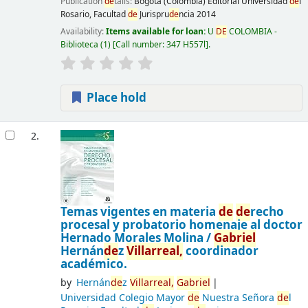
Publication
de
tails:
Bogotá (Colombia)
Editorial Universidad
de
l
Rosario, Facultad
de
Jurispru
de
ncia
2014
Availability:
Items available for loan:
U
DE
COLOMBIA -
Biblioteca
(1)
Call number:
347 H557l
.
Place hold
2.
Temas vigentes en materia
de
de
recho
procesal y probatorio homenaje al doctor
Hernado Morales Molina /
Gabriel
Hernán
de
z
Villarreal,
coordinador
académico.
by
Hernán
de
z
Villarreal,
Gabriel
Universidad Colegio Mayor
de
Nuestra Señora
de
l