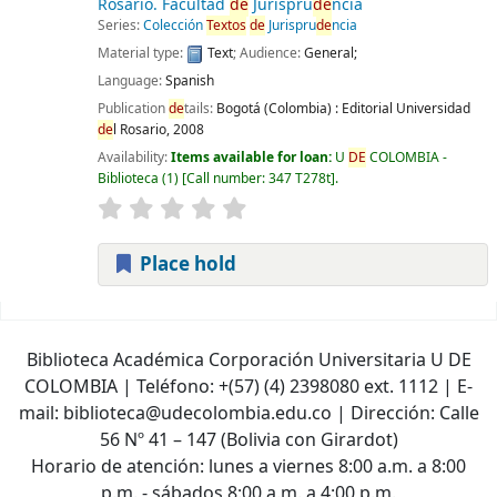
Rosario. Facultad
de
Jurispru
de
ncia
Series:
Colección
Textos
de
Jurispru
de
ncia
Material type:
Text
; Audience:
General;
Language:
Spanish
Publication
de
tails:
Bogotá (Colombia) :
Editorial Universidad
de
l Rosario,
2008
Availability:
Items available for loan:
U
DE
COLOMBIA -
Biblioteca
(1)
Call number:
347 T278t
.
Place hold
Pages
Biblioteca Académica Corporación Universitaria U DE
COLOMBIA | Teléfono: +(57) (4) 2398080 ext. 1112 | E-
mail: biblioteca@udecolombia.edu.co | Dirección: Calle
56 Nº 41 – 147 (Bolivia con Girardot)
Horario de atención: lunes a viernes 8:00 a.m. a 8:00
p.m. - sábados 8:00 a.m. a 4:00 p.m.