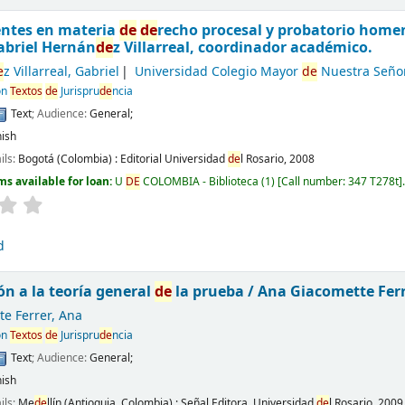
entes en materia
de
de
recho procesal y probatorio home
abriel Hernán
de
z Villarreal, coordinador académico.
e
z Villarreal, Gabriel
Universidad Colegio Mayor
de
Nuestra Señ
ón
Textos
de
Jurispru
de
ncia
Text
; Audience:
General;
ish
ails:
Bogotá (Colombia) :
Editorial Universidad
de
l Rosario,
2008
ms available for loan:
U
DE
COLOMBIA - Biblioteca
(1)
Call number:
347 T278t
d
ón a la teoría general
de
la prueba /
Ana Giacomette Ferr
e Ferrer, Ana
ón
Textos
de
Jurispru
de
ncia
Text
; Audience:
General;
ish
ails:
Me
de
llín (Antioquia, Colombia) :
Señal Editora, Universidad
de
l Rosario,
2009