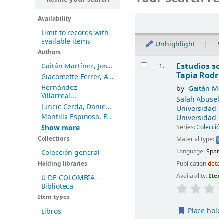
Sort
Availability
Limit to records with
available items
Unhighlight
Authors
Results
Estudios s
1.
Gaitán Martínez, Jos...
Tapia Rodrí
Giacomette Ferrer, A...
Hernández
by
Gaitán Ma
Villarreal...
Salah Abuse
Juricic Cerda, Danie...
Universidad
Mantilla Espinosa, F...
Universidad
Series:
Colecci
Show more
Collections
Material type:
Language:
Span
Colección general
Publication
de
t
Holding libraries
Availability:
Ite
U DE COLOMBIA -
Biblioteca
Item types
Place hol
Libros