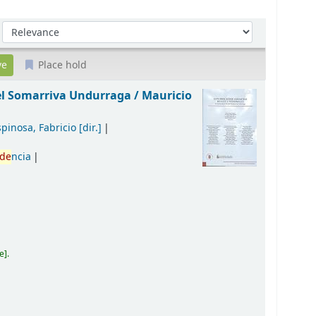
Sort by:
Place hold
el Somarriva Undurraga /
Mauricio
spinosa, Fabricio
[dir.]
de
ncia
2e
.