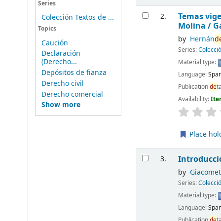
Series
Temas vig
2.
Colección Textos de ...
Molina /
G
Topics
by
Hernán
d
Caución
Series:
Colecci
Declaración
(Derecho...
Material type:
Depósitos de fianza
Language:
Span
Derecho civil
Publication
de
t
Derecho comercial
Availability:
Ite
Show more
Place hol
Introducci
3.
by
Giacomett
Series:
Colecci
Material type:
Language:
Span
Publication
de
t