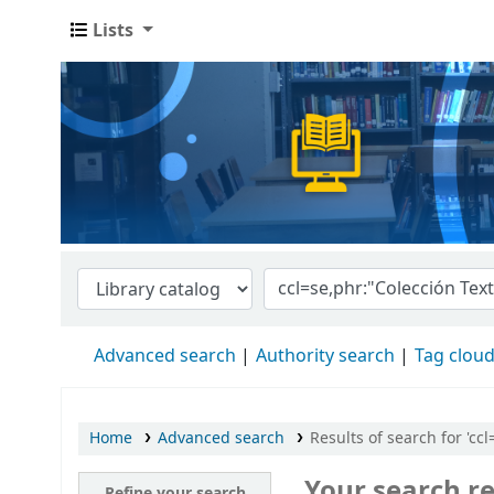
Lists
Advanced search
Authority search
Tag clou
Home
Advanced search
Results of search for 'cc
Your search re
Refine your search