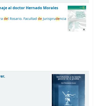
naje al doctor Hernado Morales
ora
de
l Rosario. Facultad
de
Jurispru
de
ncia
.
er.