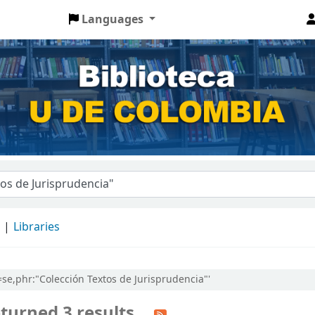
Languages
d
Libraries
l=se,phr:"Colección Textos de Jurisprudencia"'
turned 3 results.