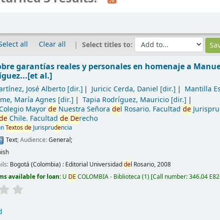
Select all
Clear all
Select titles to:
obre garantías reales y personales en homenaje a Manu
guez...[et al.]
rtínez, José Alberto
[dir.]
Juricic Cerda, Daniel
[dir.]
Mantilla E
lme, María Agnes
[dir.]
Tapia Rodríguez, Mauricio
[dir.]
 Colegio Mayor
de
Nuestra Señora
de
l Rosario. Facultad
de
Jurispru
de
Chile. Facultad
de
De
recho
ón
Textos
de
Jurispru
de
ncia
Text
; Audience:
General;
ish
ails:
Bogotá (Colombia) :
Editorial Universidad
de
l Rosario,
2008
ms available for loan:
U
DE
COLOMBIA - Biblioteca
(1)
Call number:
346.04 E8
d