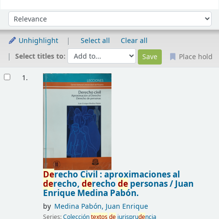
Sort
Sort by:
Unhighlight
Select all
Clear all
Select titles to:
Place hold
Results
1.
De
recho Civil : aproximaciones al
de
recho,
de
recho
de
personas /
Juan
Enrique Medina Pabón.
by
Medina Pabón, Juan Enrique
Series:
Colección
textos
de
jurispru
de
ncia