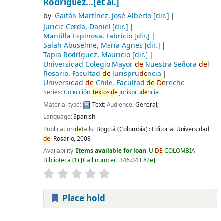
Rodríguez...[et al.]
by
Gaitán Martínez, José Alberto
[dir.]
Juricic Cerda, Daniel
[dir.]
Mantilla Espinosa, Fabricio
[dir.]
Salah Abuselme, María Agnes
[dir.]
Tapia Rodríguez, Mauricio
[dir.]
Universidad Colegio Mayor
de
Nuestra Señora
de
l
Rosario. Facultad
de
Jurispru
de
ncia
Universidad
de
Chile. Facultad
de
De
recho
Series:
Colección
Textos
de
Jurispru
de
ncia
Material type:
Text
; Audience:
General;
Language:
Spanish
Publication
de
tails:
Bogotá (Colombia) :
Editorial Universidad
de
l Rosario,
2008
Availability:
Items available for loan:
U
DE
COLOMBIA -
Biblioteca
(1)
Call number:
346.04 E82e
.
Place hold