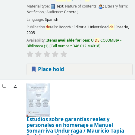
Material type:
Text
; Nature of contents:
; Literary form:
Not fiction
; Audience:
General;
Language:
Spanish
Publication
de
tails:
Bogotá :
Editorial Universidad
de
l Rosario,
2005
Availability:
Items available for loan:
U
DE
COLOMBIA -
Biblioteca
(1)
Call number:
346.012 M491d
.
Place hold
2.
Estudios sobre garantías reales y
personales en homenaje a Manuel
Somarriva Undurraga /
Mauricio Tapia