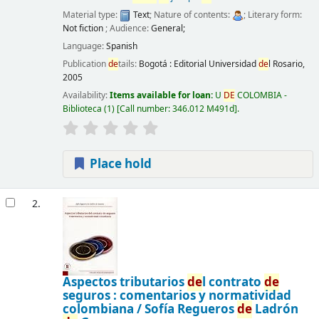
Material type:
Text
; Nature of contents:
; Literary form:
Not fiction
; Audience:
General;
Language:
Spanish
Publication
de
tails:
Bogotá :
Editorial Universidad
de
l Rosario,
2005
Availability:
Items available for loan:
U
DE
COLOMBIA -
Biblioteca
(1)
Call number:
346.012 M491d
.
Place hold
2.
Aspectos tributarios
de
l contrato
de
seguros : comentarios y normatividad
colombiana /
Sofía Regueros
de
Ladrón