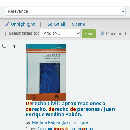
Sort
Sort by:
Unhighlight
Select all
Clear all
Select titles to:
Place hold
Results
1.
De
recho Civil : aproximaciones al
de
recho,
de
recho
de
personas /
Juan
Enrique Medina Pabón.
by
Medina Pabón, Juan Enrique
Series:
Colección
textos
de
jurispru
de
ncia