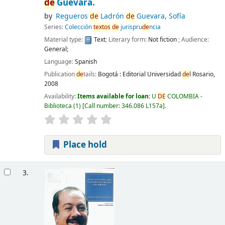
de
Guevara.
by
Regueros
de
Ladrón
de
Guevara, Sofía
Series:
Colección
textos
de
jurispru
de
ncia
Material type:
Text
; Literary form:
Not fiction
; Audience:
General;
Language:
Spanish
Publication
de
tails:
Bogotá :
Editorial Universidad
de
l Rosario,
2008
Availability:
Items available for loan:
U
DE
COLOMBIA -
Biblioteca
(1)
Call number:
346.086 L157a
.
Place hold
3.