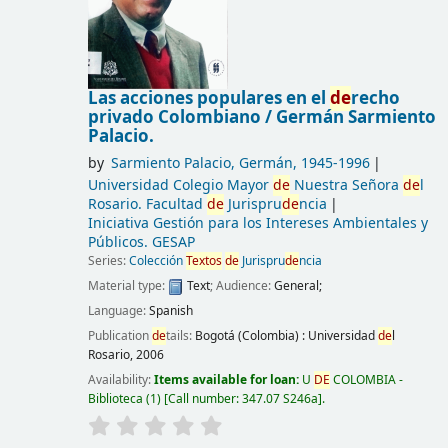
Las acciones populares en el
de
recho
privado Colombiano /
Germán Sarmiento
Palacio.
by
Sarmiento Palacio, Germán
, 1945-1996
Universidad Colegio Mayor
de
Nuestra Señora
de
l
Rosario. Facultad
de
Jurispru
de
ncia
Iniciativa Gestión para los Intereses Ambientales y
Públicos. GESAP
Series:
Colección
Textos
de
Jurispru
de
ncia
Material type:
Text
; Audience:
General;
Language:
Spanish
Publication
de
tails:
Bogotá (Colombia) :
Universidad
de
l
Rosario,
2006
Availability:
Items available for loan:
U
DE
COLOMBIA -
Biblioteca
(1)
Call number:
347.07 S246a
.