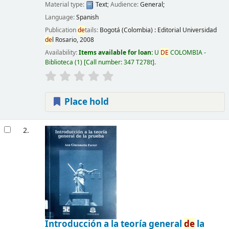
Material type:
Text
; Audience:
General;
Language:
Spanish
Publication
de
tails:
Bogotá (Colombia) :
Editorial Universidad
de
l Rosario,
2008
Availability:
Items available for loan:
U
DE
COLOMBIA -
Biblioteca
(1)
Call number:
347 T278t
.
Place hold
2.
Introducción a la teoría general
de
la