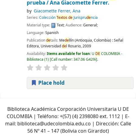
prueba /
Ana Giacomette Ferrer.
by
Giacomette Ferrer, Ana
Series:
Colección
Textos
de
Jurispru
de
ncia
Material type:
Text
; Audience:
General;
Language:
Spanish
Publication
de
tails:
Me
de
llín (Antioquia, Colombia) :
Señal
Editora, Universidad
de
l Rosario,
2009
Availability:
Items available for loan:
U
DE
COLOMBIA -
Biblioteca
(1)
Call number:
347.06 G429i
.
Place hold
Pages
Biblioteca Académica Corporación Universitaria U DE
COLOMBIA | Teléfono: +(57) (4) 2398080 ext. 1112 | E-
mail: biblioteca@udecolombia.edu.co | Dirección: Calle
56 Nº 41 – 147 (Bolivia con Girardot)