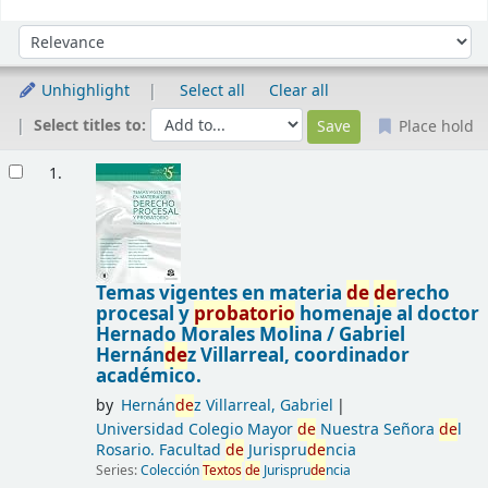
Sort
Sort by:
Unhighlight
Select all
Clear all
Select titles to:
Place hold
Results
1.
Temas vigentes en materia
de
de
recho
procesal y
probatorio
homenaje al doctor
Hernado Morales Molina /
Gabriel
Hernán
de
z Villarreal, coordinador
académico.
by
Hernán
de
z Villarreal, Gabriel
Universidad Colegio Mayor
de
Nuestra Señora
de
l
Rosario. Facultad
de
Jurispru
de
ncia
Series:
Colección
Textos
de
Jurispru
de
ncia