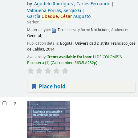
by
Agudelo Rodríguez, Carlos Fernando
Valbuena Porras, Sergio G
García
Ubaque,
César
Augusto
Series:
Material type:
Text
; Literary form:
Not fiction
; Audience:
General;
Publication details:
Bogotá :
Universidad Distrital Francisco José
de Caldas,
2014
Availability:
Items available for loan:
U DE COLOMBIA -
Biblioteca
(1)
Call number:
363.5 A282p
.
Place hold
2.