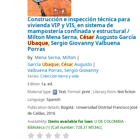
Construcción e inspección técnica para
vivienda VIP y VIS, en sistema de
mampostería confinada y estructural /
Milton Mena Serna,
César
Augusto García
Ubaque,
Sergio Giovanny Valbuena
Porras
by
Mena Serna, Milton
García
Ubaque,
César
Augusto
Valbuena Porras, Sergio Giovanny
Series:
Colección tierra y vida
Edition:
1a. ed.
Material type:
Text
; Format:
print
; Literary form:
Not fiction
Language:
Spanish
Publication details:
Bogotá :
Universidad Distrital Francisco José
de Caldas,
2016
Availability:
Items available for loan:
U DE COLOMBIA -
Biblioteca
(1)
Call number:
728.31 M534c
.