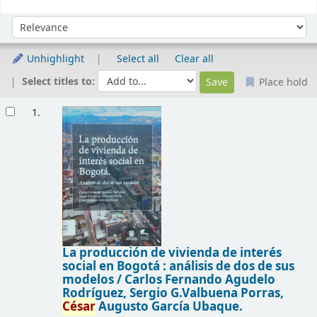
Sort
Sort by:
Unhighlight
Select all
Clear all
Select titles to:
Place hold
Results
1.
La producción de vivienda de interés
social en Bogotá : análisis de dos de sus
modelos /
Carlos Fernando Agudelo
Rodríguez, Sergio G.Valbuena Porras,
César
Augusto García Ubaque.