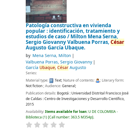
Patología constructiva en vivienda
popular : identificación, tratamiento y
estudios de caso /
Milton Mena Serna,
Sergio Giovanny Valbuena Porras,
César
Augusto García Ubaque.
by
Mena Serna, Milton
Valbuena Porras, Sergio Giovanny
García
Ubaque,
César
Augusto
Series:
Material type:
Text
; Nature of contents:
; Literary form:
Not fiction
; Audience:
General;
Publication details:
Bogotá :
Universidad Distrital Francisco José
de Caldas : Centro de Investigaciones y Desarrollo Científico,
2015
Availability:
Items available for loan:
U DE COLOMBIA -
Biblioteca
(1)
Call number:
363.5 M354p
.