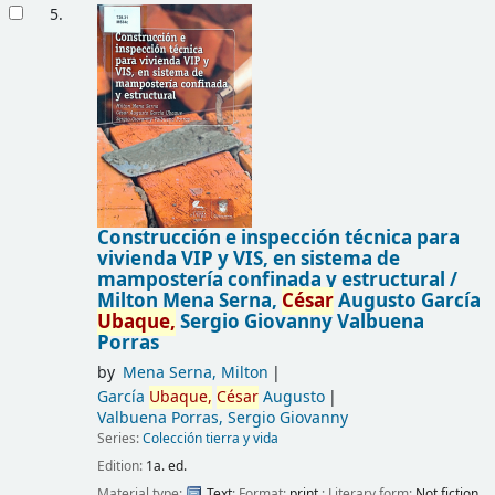
5.
Construcción e inspección técnica para
vivienda VIP y VIS, en sistema de
mampostería confinada y estructural /
Milton Mena Serna,
César
Augusto García
Ubaque,
Sergio Giovanny Valbuena
Porras
by
Mena Serna, Milton
García
Ubaque,
César
Augusto
Valbuena Porras, Sergio Giovanny
Series:
Colección tierra y vida
Edition:
1a. ed.
Material type:
Text
; Format:
print
; Literary form:
Not fiction