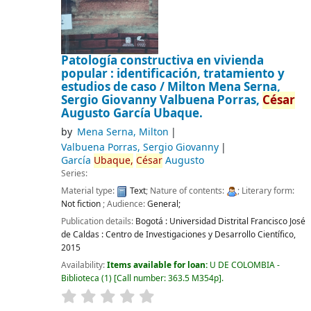
Patología constructiva en vivienda
popular : identificación, tratamiento y
estudios de caso /
Milton Mena Serna,
Sergio Giovanny Valbuena Porras,
César
Augusto García Ubaque.
by
Mena Serna, Milton
Valbuena Porras, Sergio Giovanny
García
Ubaque,
César
Augusto
Series:
Material type:
Text
; Nature of contents:
; Literary form:
Not fiction
; Audience:
General;
Publication details:
Bogotá :
Universidad Distrital Francisco José
de Caldas : Centro de Investigaciones y Desarrollo Científico,
2015
Availability:
Items available for loan:
U DE COLOMBIA -
Biblioteca
(1)
Call number:
363.5 M354p
.