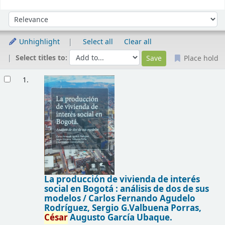
Sort
Sort by:
Unhighlight
Select all
Clear all
Select titles to:
Place hold
Results
1.
La producción de vivienda de interés
social en Bogotá : análisis de dos de sus
modelos /
Carlos Fernando Agudelo
Rodríguez, Sergio G.Valbuena Porras,
César
Augusto García Ubaque.