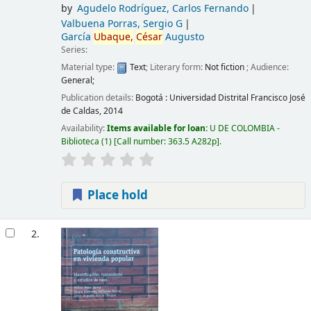
by
Agudelo Rodríguez, Carlos Fernando
Valbuena Porras, Sergio G
García
Ubaque,
César
Augusto
Series:
Material type:
Text
; Literary form:
Not fiction
; Audience:
General;
Publication details:
Bogotá :
Universidad Distrital Francisco José
de Caldas,
2014
Availability:
Items available for loan:
U DE COLOMBIA -
Biblioteca
(1)
Call number:
363.5 A282p
.
Place hold
2.