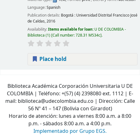
Language:
Spanish
Publication details:
Bogotá :
Universidad Distrital Francisco José
de Caldas,
2016
Availability:
Items available for loan:
U DE COLOMBIA -
Biblioteca
(1)
Call number:
728.31 M534c
.
Place hold
Pages
Biblioteca Académica Corporación Universitaria U DE
COLOMBIA | Teléfono: +(57) (4) 2398080 ext. 1112 | E-
mail: biblioteca@udecolombia.edu.co | Dirección: Calle
56 Nº 41 – 147 (Bolivia con Girardot)
Horario de atención: lunes a viernes 8:00 a.m. a 8:00
p.m. - sábados 8:00 a.m. a 4:00 p.m.
Implementado por Grupo EGS.