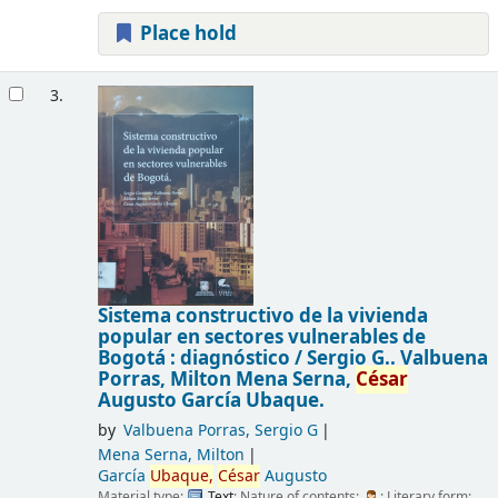
Place hold
3.
Sistema constructivo de la vivienda
popular en sectores vulnerables de
Bogotá : diagnóstico /
Sergio G.. Valbuena
Porras, Milton Mena Serna,
César
Augusto García Ubaque.
by
Valbuena Porras, Sergio G
Mena Serna, Milton
García
Ubaque,
César
Augusto
Material type:
Text
; Nature of contents:
; Literary form: