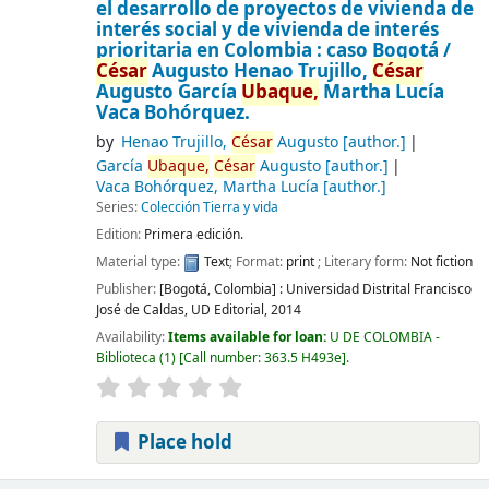
el desarrollo de proyectos de vivienda de
interés social y de vivienda de interés
prioritaria en Colombia : caso Bogotá /
César
Augusto Henao Trujillo,
César
Augusto García
Ubaque,
Martha Lucía
Vaca Bohórquez.
by
Henao Trujillo,
César
Augusto
[author.]
García
Ubaque,
César
Augusto
[author.]
Vaca Bohórquez, Martha Lucía
[author.]
Series:
Colección Tierra y vida
Edition:
Primera edición.
Material type:
Text
; Format:
print
; Literary form:
Not fiction
Publisher:
[Bogotá, Colombia] :
Universidad Distrital Francisco
José de Caldas, UD Editorial,
2014
Availability:
Items available for loan:
U DE COLOMBIA -
Biblioteca
(1)
Call number:
363.5 H493e
.
Place hold