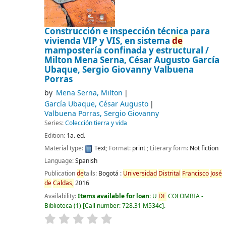
Construcción e inspección técnica para
vivienda VIP y VIS, en sistema
de
mampostería confinada y estructural /
Milton Mena Serna, César Augusto García
Ubaque, Sergio Giovanny Valbuena
Porras
by
Mena Serna, Milton
García Ubaque, César Augusto
Valbuena Porras, Sergio Giovanny
Series:
Colección tierra y vida
Edition:
1a. ed.
Material type:
Text
; Format:
print
; Literary form:
Not fiction
Language:
Spanish
Publication
de
tails:
Bogotá :
Universidad
Distrital
Francisco
José
de
Caldas,
2016
Availability:
Items available for loan:
U
DE
COLOMBIA -
Biblioteca
(1)
Call number:
728.31 M534c
.