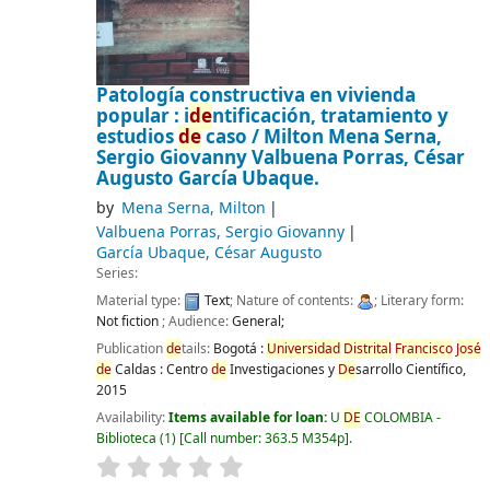
Patología constructiva en vivienda
popular : i
de
ntificación, tratamiento y
estudios
de
caso /
Milton Mena Serna,
Sergio Giovanny Valbuena Porras, César
Augusto García Ubaque.
by
Mena Serna, Milton
Valbuena Porras, Sergio Giovanny
García Ubaque, César Augusto
Series:
Material type:
Text
; Nature of contents:
; Literary form:
Not fiction
; Audience:
General;
Publication
de
tails:
Bogotá :
Universidad
Distrital
Francisco
José
de
Caldas : Centro
de
Investigaciones y
De
sarrollo Científico,
2015
Availability:
Items available for loan:
U
DE
COLOMBIA -
Biblioteca
(1)
Call number:
363.5 M354p
.