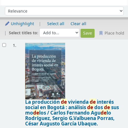
Sort
Sort by:
Unhighlight
Select all
Clear all
Select titles to:
Place hold
Results
1.
La producción
de
vivienda
de
interés
social en Bogotá : análisis
de
dos
de
sus
mo
de
los /
Carlos Fernando Agu
de
lo
Rodríguez, Sergio G.Valbuena Porras,
César Augusto García Ubaque.