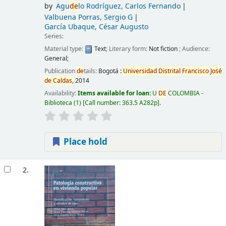
by
Agu
de
lo Rodríguez, Carlos Fernando
Valbuena Porras, Sergio G
García Ubaque, César Augusto
Series:
Material type:
Text
; Literary form:
Not fiction
; Audience:
General;
Publication
de
tails:
Bogotá :
Universidad
Distrital
Francisco
José
de
Caldas,
2014
Availability:
Items available for loan:
U
DE
COLOMBIA -
Biblioteca
(1)
Call number:
363.5 A282p
.
Place hold
2.