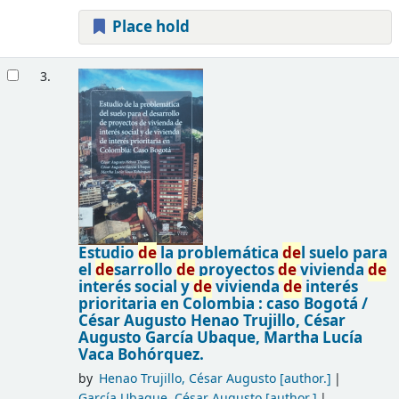
Place hold
3.
Estudio
de
la problemática
de
l suelo para
el
de
sarrollo
de
proyectos
de
vivienda
de
interés social y
de
vivienda
de
interés
prioritaria en Colombia : caso Bogotá /
César Augusto Henao Trujillo, César
Augusto García Ubaque, Martha Lucía
Vaca Bohórquez.
by
Henao Trujillo, César Augusto
[author.]
García Ubaque, César Augusto
[author.]