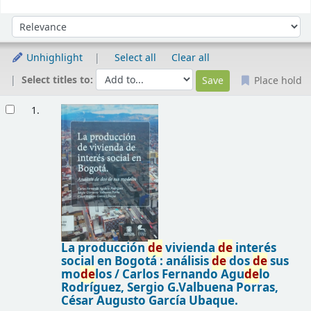
Sort
Sort by:
Unhighlight
Select all
Clear all
Select titles to:
Place hold
Results
1.
La producción
de
vivienda
de
interés
social en Bogotá : análisis
de
dos
de
sus
mo
de
los /
Carlos Fernando Agu
de
lo
Rodríguez, Sergio G.Valbuena Porras,
César Augusto García Ubaque.