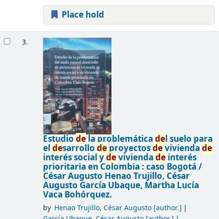
Place hold
3.
Estudio
de
la problemática
de
l suelo para
el
de
sarrollo
de
proyectos
de
vivienda
de
interés social y
de
vivienda
de
interés
prioritaria en Colombia : caso Bogotá /
César Augusto Henao Trujillo, César
Augusto García Ubaque, Martha Lucía
Vaca Bohórquez.
by
Henao Trujillo, César Augusto
[author.]
García Ubaque, César Augusto
[author.]