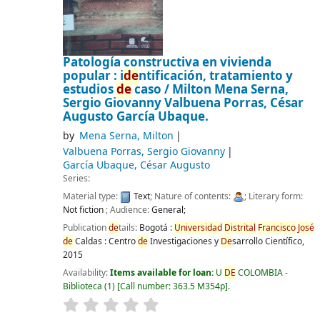
Patología constructiva en vivienda
popular : i
de
ntificación, tratamiento y
estudios
de
caso /
Milton Mena Serna,
Sergio Giovanny Valbuena Porras, César
Augusto García Ubaque.
by
Mena Serna, Milton
Valbuena Porras, Sergio Giovanny
García Ubaque, César Augusto
Series:
Material type:
Text
; Nature of contents:
; Literary form:
Not fiction
; Audience:
General;
Publication
de
tails:
Bogotá :
Universidad
Distrital
Francisco
José
de
Caldas : Centro
de
Investigaciones y
De
sarrollo Científico,
2015
Availability:
Items available for loan:
U
DE
COLOMBIA -
Biblioteca
(1)
Call number:
363.5 M354p
.