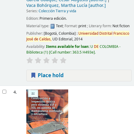
Vaca Bohórquez, Martha Lucía
[author.]
Series:
Colección Tierra y vida
Edition:
Primera edición.
Material type:
Text
; Format:
print
; Literary form:
Not fiction
Publisher:
[Bogotá, Colombia] :
Universidad
Distrital
Francisco
José
de
Caldas,
UD Editorial,
2014
Availability:
Items available for loan:
U
DE
COLOMBIA -
Biblioteca
(1)
Call number:
363.5 H493e
.
Place hold
4.