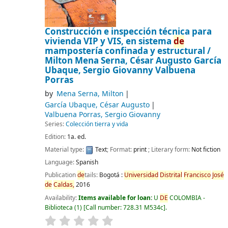
Construcción e inspección técnica para
vivienda VIP y VIS, en sistema
de
mampostería confinada y estructural /
Milton Mena Serna, César Augusto García
Ubaque, Sergio Giovanny Valbuena
Porras
by
Mena Serna, Milton
García Ubaque, César Augusto
Valbuena Porras, Sergio Giovanny
Series:
Colección tierra y vida
Edition:
1a. ed.
Material type:
Text
; Format:
print
; Literary form:
Not fiction
Language:
Spanish
Publication
de
tails:
Bogotá :
Universidad
Distrital
Francisco
José
de
Caldas,
2016
Availability:
Items available for loan:
U
DE
COLOMBIA -
Biblioteca
(1)
Call number:
728.31 M534c
.