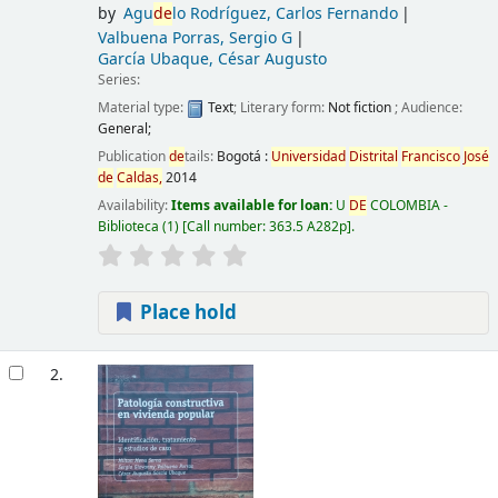
by
Agu
de
lo Rodríguez, Carlos Fernando
Valbuena Porras, Sergio G
García Ubaque, César Augusto
Series:
Material type:
Text
; Literary form:
Not fiction
; Audience:
General;
Publication
de
tails:
Bogotá :
Universidad
Distrital
Francisco
José
de
Caldas,
2014
Availability:
Items available for loan:
U
DE
COLOMBIA -
Biblioteca
(1)
Call number:
363.5 A282p
.
Place hold
2.