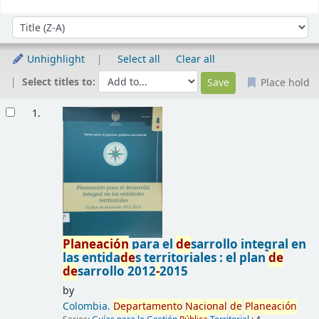
Sort
Sort by:
Unhighlight
Select all
Clear all
Select titles to:
Place hold
Results
1.
Planeación
para el
de
sarrollo integral en
las entida
de
s territoriales : el plan
de
de
sarrollo 2012
-
2015
by
Colombia.
De
partamento
Nacional
de
Planeación