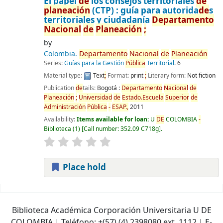
El papel
de
los consejos territoriales
de
planeación
(CTP) : guía para autorida
de
s
territoriales y ciudadanía
De
partamento
Nacional
de
Planeación
;
by
Colombia.
De
partamento
Nacional
de
Planeación
Series:
Guías para la Gestión
Pública
Territorial
. 6
Material type:
Text
;
Format:
print
;
Literary form:
Not fiction
Publication
de
tails:
Bogotá :
De
partamento
Nacional
de
Planeación
;
Universidad
de
Estado.Escuela
Superior
de
Administración
Pública
-
ESAP.,
2011
Availability:
Items available for loan:
U
DE
COLOMBIA
-
Biblioteca
(1)
Call number:
352.09 C718g
.
Place hold
Pages
Biblioteca Académica Corporación Universitaria U DE
COLOMBIA | Teléfono: +(57) (4) 2398080 ext. 1112 | E-