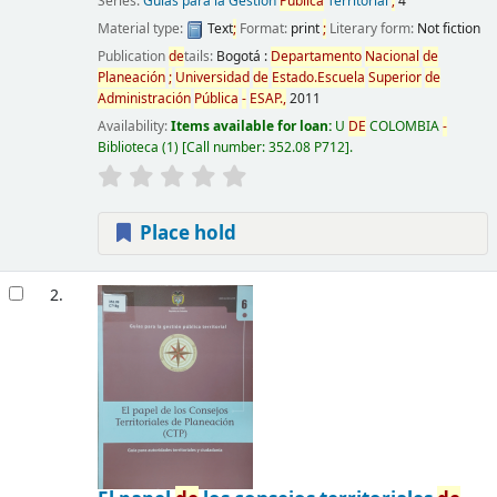
Series:
Guías para la Gestión
Pública
Territorial
;
4
Material type:
Text
;
Format:
print
;
Literary form:
Not fiction
Publication
de
tails:
Bogotá :
De
partamento
Nacional
de
Planeación
;
Universidad
de
Estado.Escuela
Superior
de
Administración
Pública
-
ESAP.,
2011
Availability:
Items available for loan:
U
DE
COLOMBIA
-
Biblioteca
(1)
Call number:
352.08 P712
.
Place hold
2.