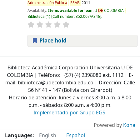
Administración
Pública
-
ESAP.,
2011
Availability:
Items available for loan:
U
DE
COLOMBIA
-
Biblioteca
(1)
Call number:
352.007/A346
.
Place hold
Pages
Biblioteca Académica Corporación Universitaria U DE
COLOMBIA | Teléfono: +(57) (4) 2398080 ext. 1112 | E-
mail: biblioteca@udecolombia.edu.co | Dirección: Calle
56 Nº 41 – 147 (Bolivia con Girardot)
Horario de atención: lunes a viernes 8:00 a.m. a 8:00
p.m. - sábados 8:00 a.m. a 4:00 p.m.
Implementado por Grupo EGS.
Powered by
Koha
Languages:
English
Español