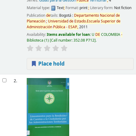
Series:
Guías para la Gestión
Pública
Territorial
;
4
Material type:
Text
;
Format:
print
;
Literary form:
Not fiction
Publication
de
tails:
Bogotá :
De
partamento
Nacional
de
Planeación
;
Universidad
de
Estado.Escuela
Superior
de
Administración
Pública
-
ESAP.,
2011
Availability:
Items available for loan:
U
DE
COLOMBIA
-
Biblioteca
(1)
Call number:
352.08 P712
.
Place hold
2.