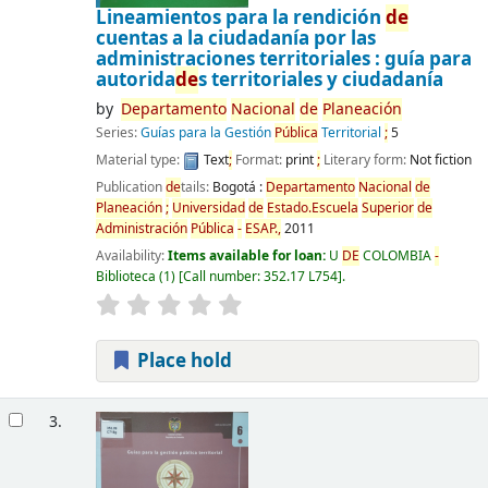
Lineamientos para la rendición
de
cuentas a la ciudadanía por las
administraciones territoriales : guía para
autorida
de
s territoriales y ciudadanía
by
De
partamento
Nacional
de
Planeación
Series:
Guías para la Gestión
Pública
Territorial
;
5
Material type:
Text
;
Format:
print
;
Literary form:
Not fiction
Publication
de
tails:
Bogotá :
De
partamento
Nacional
de
Planeación
;
Universidad
de
Estado.Escuela
Superior
de
Administración
Pública
-
ESAP.,
2011
Availability:
Items available for loan:
U
DE
COLOMBIA
-
Biblioteca
(1)
Call number:
352.17 L754
.
Place hold
3.