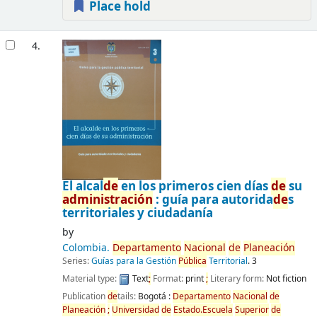
Place hold
4.
El alcal
de
en los primeros cien días
de
su
administración
: guía para autorida
de
s
territoriales y ciudadanía
by
Colombia.
De
partamento
Nacional
de
Planeación
Series:
Guías para la Gestión
Pública
Territorial
. 3
Material type:
Text
;
Format:
print
;
Literary form:
Not fiction
Publication
de
tails:
Bogotá :
De
partamento
Nacional
de
Planeación
;
Universidad
de
Estado.Escuela
Superior
de