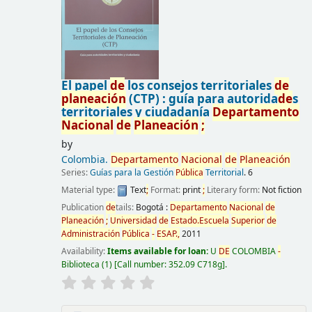
El papel
de
los consejos territoriales
de
planeación
(CTP) : guía para autorida
de
s
territoriales y ciudadanía
De
partamento
Nacional
de
Planeación
;
by
Colombia.
De
partamento
Nacional
de
Planeación
Series:
Guías para la Gestión
Pública
Territorial
. 6
Material type:
Text
;
Format:
print
;
Literary form:
Not fiction
Publication
de
tails:
Bogotá :
De
partamento
Nacional
de
Planeación
;
Universidad
de
Estado.Escuela
Superior
de
Administración
Pública
-
ESAP.,
2011
Availability:
Items available for loan:
U
DE
COLOMBIA
-
Biblioteca
(1)
Call number:
352.09 C718g
.