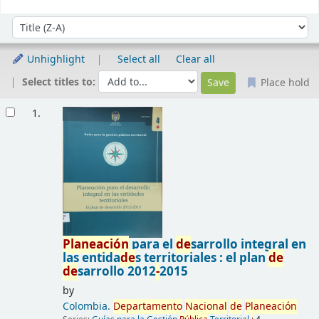
Sort
Sort by:
Unhighlight
Select all
Clear all
Select titles to:
Place hold
Results
1.
Planeación
para el
de
sarrollo integral en
las entida
de
s territoriales : el plan
de
de
sarrollo 2012
-
2015
by
Colombia.
De
partamento
Nacional
de
Planeación