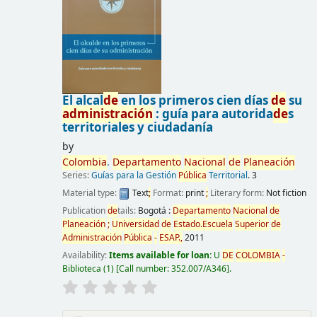
El alcal
de
en los primeros cien días
de
su
administración
: guía para autorida
de
s
territoriales y ciudadanía
by
Colombia
.
De
partamento
Nacional
de
Planeación
Series:
Guías para la Gestión
Pública
Territorial
. 3
Material type:
Text
;
Format:
print
;
Literary form:
Not fiction
Publication
de
tails:
Bogotá :
De
partamento
Nacional
de
Planeación
;
Universidad
de
Estado.Escuela
Superior
de
Administración
Pública
-
ESAP.,
2011
Availability:
Items available for loan:
U
DE
COLOMBIA
-
Biblioteca
(1)
Call number:
352.007/A346
.