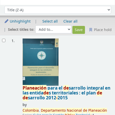
Sort
Sort by:
Unhighlight
Select all
Clear all
Select titles to:
Place hold
Results
1.
Planeación
para el
de
sarrollo integral en
las entida
de
s territoriales : el plan
de
de
sarrollo 2012
-
2015
by
Colombia
.
De
partamento
Nacional
de
Planeación