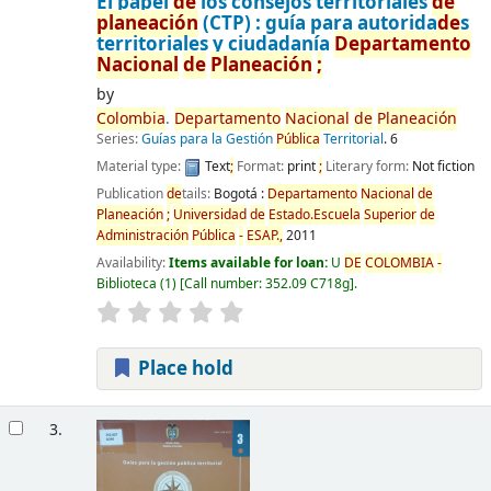
El papel
de
los consejos territoriales
de
planeación
(CTP) : guía para autorida
de
s
territoriales y ciudadanía
De
partamento
Nacional
de
Planeación
;
by
Colombia
.
De
partamento
Nacional
de
Planeación
Series:
Guías para la Gestión
Pública
Territorial
. 6
Material type:
Text
;
Format:
print
;
Literary form:
Not fiction
Publication
de
tails:
Bogotá :
De
partamento
Nacional
de
Planeación
;
Universidad
de
Estado.Escuela
Superior
de
Administración
Pública
-
ESAP.,
2011
Availability:
Items available for loan:
U
DE
COLOMBIA
-
Biblioteca
(1)
Call number:
352.09 C718g
.
Place hold
3.