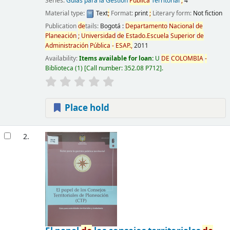
Series:
Guías para la Gestión
Pública
Territorial
;
4
Material type:
Text
;
Format:
print
;
Literary form:
Not fiction
Publication
de
tails:
Bogotá :
De
partamento
Nacional
de
Planeación
;
Universidad
de
Estado.Escuela
Superior
de
Administración
Pública
-
ESAP.,
2011
Availability:
Items available for loan:
U
DE
COLOMBIA
-
Biblioteca
(1)
Call number:
352.08 P712
.
Place hold
2.