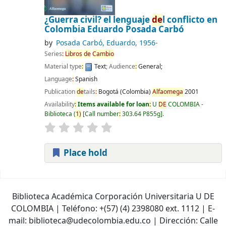
¿Guerra civil? el lenguaje
de
l conflicto en
Colombia
Eduardo Posada Carbó
by
Posada Carbó, Eduardo
, 1956-
Series
:
Libros
de
Cambio
Material type
:
Text
; Audience
:
General;
Language
:
Spanish
Publication
de
tails
:
Bogotá (Colombia)
Alfaomega
2001
Availability
:
Items available for loan
:
U
DE
COLOMBIA -
Biblioteca
(
1)
Call number
:
303.64 P855g
.
Place hold
Pages
Biblioteca Académica Corporación Universitaria U DE
COLOMBIA | Teléfono: +(57) (4) 2398080 ext. 1112 | E-
mail: biblioteca@udecolombia.edu.co | Dirección: Calle