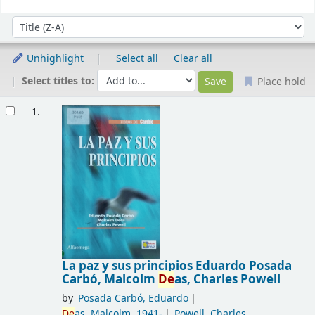
Sort
Sort by:
Unhighlight
Select all
Clear all
Select titles to:
Place hold
Results
1.
La paz y sus principios
Eduardo Posada
Carbó, Malcolm
De
as, Charles Powell
by
Posada Carbó, Eduardo
De
as, Malcolm
, 1941-
Powell, Charles