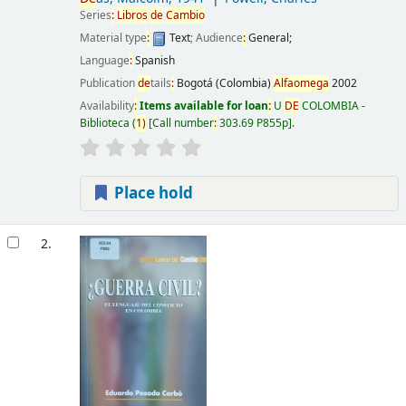
Series
:
Libros
de
Cambio
Material type
:
Text
; Audience
:
General;
Language
:
Spanish
Publication
de
tails
:
Bogotá (Colombia)
Alfaomega
2002
Availability
:
Items available for loan
:
U
DE
COLOMBIA -
Biblioteca
(
1)
Call number
:
303.69 P855p
.
Place hold
2.