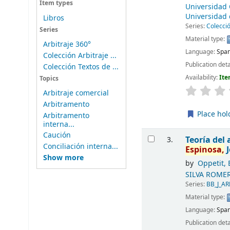
Item types
Universidad 
Universidad 
Libros
Series:
Colecció
Series
Material type:
Arbitraje 360°
Language:
Span
Colección Arbitraje ...
Publication deta
Colección Textos de ...
Availability:
Ite
Topics
Arbitraje comercial
Arbitramento
Place hol
Arbitramento
interna...
Caución
Teoría del 
3.
Conciliación interna...
Espinosa,
J
Show more
by
Oppetit,
SILVA ROMER
Series:
BB_J_AR
Material type:
Language:
Span
Publication deta