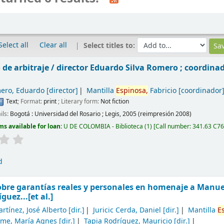
Select all
Clear all
Select titles to:
 de arbitraje /
director Eduardo Silva Romero ; coordinad
mero, Eduardo
[director]
Mantilla
Espinosa,
Fabricio
[coordinador
Text
; Format:
print
; Literary form:
Not fiction
ils:
Bogotá :
Universidad del Rosario ; Legis,
2005 (reimpresión 2008)
ms available for loan:
U DE COLOMBIA - Biblioteca
(1)
Call number:
341.63 C7
d
obre garantías reales y personales en homenaje a Manu
guez...[et al.]
rtínez, José Alberto
[dir.]
Juricic Cerda, Daniel
[dir.]
Mantilla
E
lme, María Agnes
[dir.]
Tapia Rodríguez, Mauricio
[dir.]