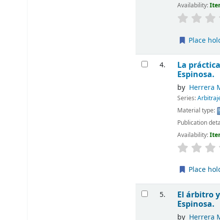
Availability:
Ite
Place hol
La práctica
4.
Espinosa.
by
Herrera 
Series:
Arbitraj
Material type:
Publication deta
Availability:
Ite
Place hol
El árbitro 
5.
Espinosa.
by
Herrera 