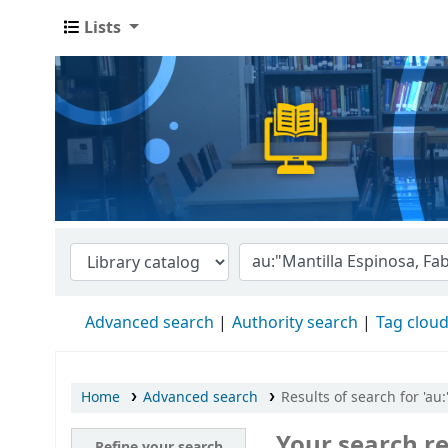
Lists
Advanced search
Authority search
Tag clou
Home
Advanced search
Results of search for 'au:
Your search re
Refine your search