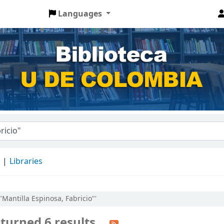
Languages
d
Libraries
"Mantilla Espinosa, Fabricio"'
turned 6 results.