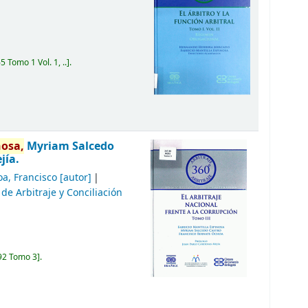
 Tomo 1 Vol. 1, ..
.
nosa,
Myriam Salcedo
jía.
a, Francisco
[autor]
e Arbitraje y Conciliación
92 Tomo 3
.