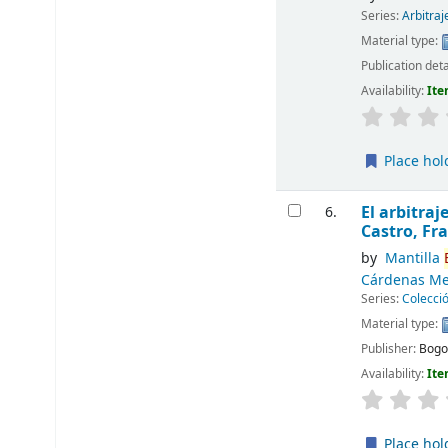
Series:
Arbitraj
Material type:
Publication deta
Availability:
Ite
Place hol
El arbitraj
6.
Castro, Fr
by
Mantilla
Cárdenas Mej
Series:
Colecció
Material type:
Publisher:
Bogot
Availability:
Ite
Place hol