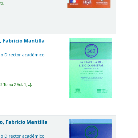
t
.
 Fabricio Mantilla
io Director académico
 Tomo 2 Vol. 1, ..
.
, Fabricio Mantilla
io Director académico