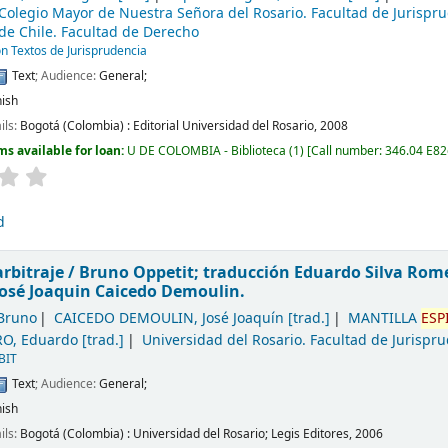
Colegio Mayor de Nuestra Señora del Rosario. Facultad de Jurispr
de Chile. Facultad de Derecho
n Textos de Jurisprudencia
Text
; Audience:
General;
ish
ils:
Bogotá (Colombia) :
Editorial Universidad del Rosario,
2008
ms available for loan:
U DE COLOMBIA - Biblioteca
(1)
Call number:
346.04 E8
d
arbitraje /
Bruno Oppetit; traducción Eduardo Silva Rome
osé Joaquin Caicedo Demoulin.
 Bruno
CAICEDO DEMOULIN, José Joaquín
[trad.]
MANTILLA
ESP
O, Eduardo
[trad.]
Universidad del Rosario. Facultad de Jurispr
BIT
Text
; Audience:
General;
ish
ils:
Bogotá (Colombia) :
Universidad del Rosario; Legis Editores,
2006