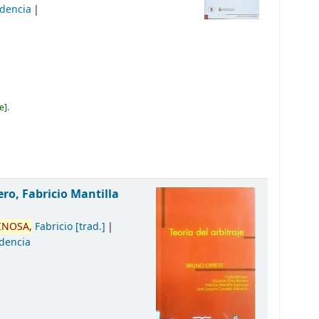
udencia
2e
.
ro, Fabricio Mantilla
INOSA,
Fabricio
[trad.]
udencia