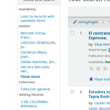
Sort
Availability
Limit to records with
available items
Unhighlight
Authors
Results
El contrato
1.
Bernate Ochoa,
Franc...
Espinosa.
CAICEDO DEMOULIN,
by
Silva Ro
Jo...
Material type:
Cárdenas Mejía,
Publication deta
Juan...
Gaitán Martínez, Jos...
Availability:
Ite
Herrera Mercado,
Her...
Show more
Place hol
Collections
Colección general
Estudios s
2.
Holding libraries
Tapia Rodrí
U DE COLOMBIA -
by
Gaitán Ma
Biblioteca
Salah Abuse