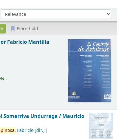
Sort by:
Place hold
or Fabricio Mantilla
]
64e
.
el Somarriva Undurraga /
Mauricio
spinosa,
Fabricio
[dir.]