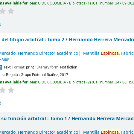
ms available for loan:
U DE COLOMBIA - Biblioteca
(1)
Call number:
347.09 O62
d
 del litigio arbitral : Tomo 2 /
Hernando Herrera Mercado,
Mercado, Hernando Director académico
Mantilla
Espinosa,
Fabric
e 360°
Text
; Format:
print
; Literary form:
Not fiction
ils:
Bogotá :
Grupo Editorial Ibañez,
2017
ms available for loan:
U DE COLOMBIA - Biblioteca
(2)
Call number:
347.86 H565
d
y su función arbitral : Tomo 1 /
Hernando Herrera Mercado
Mercado, Hernando Director académico
Mantilla
Espinosa,
Fabric