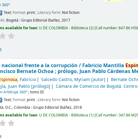
e 360°
Text
; Format:
print
; Literary form:
Not fiction
ils:
Bogotá :
Grupo Editorial Ibañez,
2017
ms available for loan:
U DE COLOMBIA - Biblioteca
(2)
Call number:
847.86 H565
d
e nacional frente a la corrupción /
Fabricio Mantilla
Espi
ancisco Bernate Ochoa ; prólogo, Juan Pablo Cárdenas Me
Espinosa,
Fabricio
Salcedo Castro, Myriam
[autor]
Bernate Ocho
ía, Juan Pablo
[prólogo]
Cámara de Comercio de Bogotá. Centro d
n Arbitraje 360°
; tomo III
Text
; Format:
print
; Literary form:
Not fiction
á, D.C., Colombia :
Grupo Editorial Ibáñez,
2018
ms available for loan:
U DE COLOMBIA - Biblioteca
(1)
Call number:
347.86 M2
d