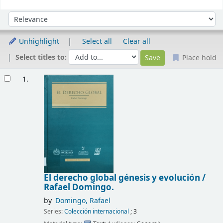
Sort
Sort by:
Unhighlight
Select all
Clear all
Select titles to:
Place hold
Results
1.
El derecho global génesis y evolución /
Rafael Domingo.
by
Domingo, Rafael
Series:
Colección internacional
; 3