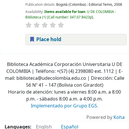
Publication details:
Bogotá (Colombia) :
Editorial Temis,
2008
Availability:
Items available for loan:
U DE COLOMBIA -
Biblioteca
(1)
Call number:
347.07 B423p
.
Place hold
Pages
Biblioteca Académica Corporación Universitaria U DE
COLOMBIA | Teléfono: +(57) (4) 2398080 ext. 1112 | E-
mail: biblioteca@udecolombia.edu.co | Dirección: Calle
56 Nº 41 – 147 (Bolivia con Girardot)
Horario de atención: lunes a viernes 8:00 a.m. a 8:00
p.m. - sábados 8:00 a.m. a 4:00 p.m.
Implementado por Grupo EGS.
Powered by
Koha
Languages:
English
Español