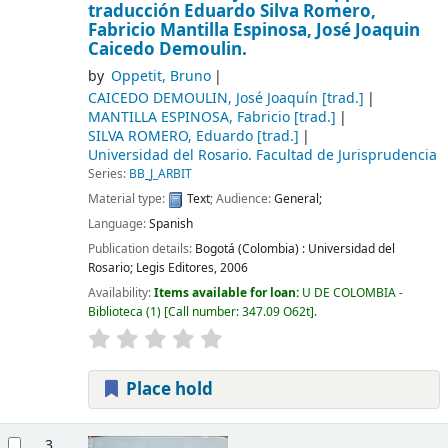
traducción Eduardo Silva Romero,
Fabricio Mantilla Espinosa, José Joaquin
Caicedo Demoulin.
by
Oppetit, Bruno
CAICEDO DEMOULIN, José Joaquín
[trad.]
MANTILLA ESPINOSA, Fabricio
[trad.]
SILVA ROMERO, Eduardo
[trad.]
Universidad del Rosario. Facultad de Jurisprudencia
Series:
BB_J_ARBIT
Material type:
Text
; Audience:
General;
Language:
Spanish
Publication details:
Bogotá (Colombia) :
Universidad del
Rosario; Legis Editores,
2006
Availability:
Items available for loan:
U DE COLOMBIA -
Biblioteca
(1)
Call number:
347.09 O62t
.
Place hold
3.