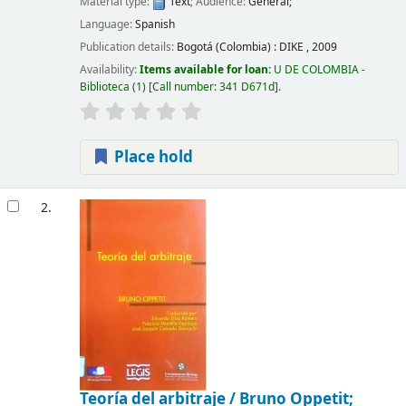
Material type:
Text
; Audience:
General;
Language:
Spanish
Publication details:
Bogotá (Colombia) :
DIKE ,
2009
Availability:
Items available for loan:
U DE COLOMBIA -
Biblioteca
(1)
Call number:
341 D671d
.
Place hold
2.
Teoría del arbitraje /
Bruno Oppetit;