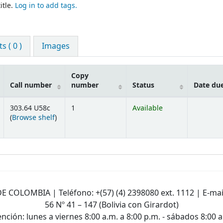
itle.
Log in to add tags.
 ( 0 )
Images
Copy
Call number
number
Status
Date du
303.64 U58c
1
Available
(Opens below)
(
Browse shelf
)
E COLOMBIA | Teléfono: +(57) (4) 2398080 ext. 1112 | E-mai
56 Nº 41 – 147 (Bolivia con Girardot)
nción: lunes a viernes 8:00 a.m. a 8:00 p.m. - sábados 8:00 a