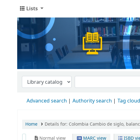
Lists
Advanced search
Authority search
Tag clou
Home
Details for:
Colombia Cambio de siglo, balanc
Normal view
MARC view
ISBD vi