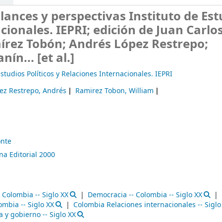
lances y perspectivas
Instituto de Est
cionales. IEPRI; edición de Juan Carlo
írez Tobón; Andrés López Restrepo;
ín... [et al.]
tudios Políticos y Relaciones Internacionales. IEPRI
ez Restrepo, Andrés
Ramirez Tobon, William
onte
a Editorial
2000
- Colombia -- Siglo XX
Democracia -- Colombia -- Siglo XX
ombia -- Siglo XX
Colombia Relaciones internacionales -- Siglo
a y gobierno -- Siglo XX