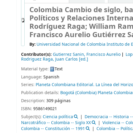
Colombia Cambio de siglo, ba
Políticos y Relaciones Interna
Rodríguez Raga; William Ram
Francisco Aurelio Gutiérrez San
By:
Universidad Nacional de Colombia Instituto de Es
Contributor(s):
Gutierrez Sanin, Francisco Aurelio
Lop
Rodriguez Raga, Juan Carlos
[ed.]
Material type:
Text
Language:
Spanish
Series:
Planeta Colombiana Editorial. La Línea del Horiz
Publication details:
Bogotá (Colombia)
Planeta Colombian
Description:
309 páginas
ISBN:
9586149021
Subject(s):
Ciencia política
Democracia -- Historia -
Narcotráfico -- Colombia -- Siglo XX
Violencia -- Col
Colombia -- Constitución -- 1991
Colombia -- Polític