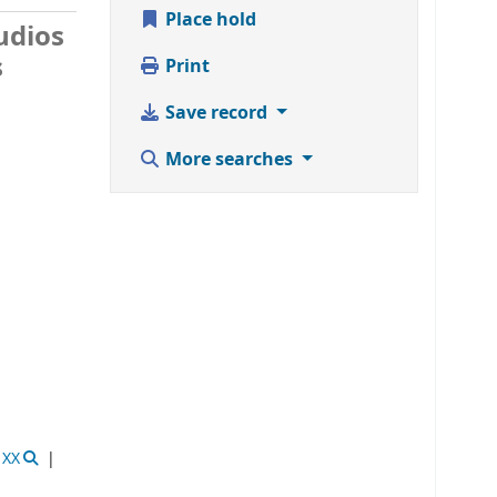
Place hold
udios
s
Print
Save record
More searches
 XX